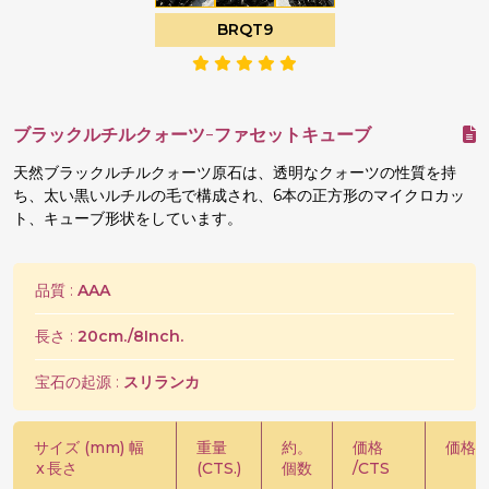
BRQT9
ブラックルチルクォーツ-ファセットキューブ
天然ブラックルチルクォーツ原石は、透明なクォーツの性質を持
ち、太い黒いルチルの毛で構成され、6本の正方形のマイクロカッ
ト、キューブ形状をしています。
品質 :
AAA
長さ :
20cm./8Inch.
宝石の起源 :
スリランカ
サイズ (mm) 幅
重量
約。
価格
価格 /
x
長さ
(CTS.)
個数
/CTS