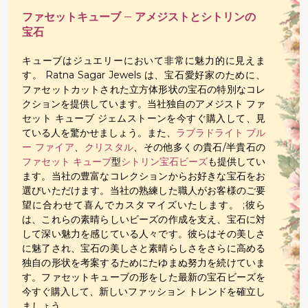
ファセットキューブ – アメジストとシトリンの
宝石
キューブはジュエリーにおいて非常に魅力的に見えま
す。 Ratna Sagar Jewels は、宝石愛好家のために、
ファセットカットされた立方体形状の宝石の特別なコレ
クションを提供しています。当社独自のアメジスト ファ
セット キューブ ジェムストーンを今すぐ購入して、見
ている人を驚かせましょう。また、
ラブラドライト ブル
ー ファイア
、
クリスタル
、その他多くの貴石/半貴石の
ファセット キューブ
型
シトリン宝石ビーズ
も提供してい
ます。当社の豊富なコレクションからお好きな宝石をお
選びいただけます。当社の熟練した職人がお客様のご要
望に合わせて喜んでカスタマイズいたします。
;
彼ら
は、これらの素晴らしいビーズの作成を支え、宝石に対
して深い魅力を感じている人々です。彼らはその美しさ
に魅了され、宝石の美しさと素晴らしさをさらに高める
独自の形状を考案するためにたゆまぬ努力を続けていま
す。ファセットキューブの形をした最新の宝石ビーズを
今すぐ購入して、新しいファッション トレンドを確立し
ましょう。