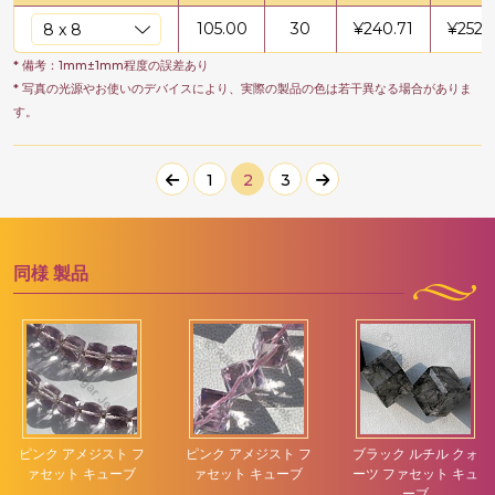
105.00
30
¥
240.71
¥
2527
* 備考：1mm±1mm程度の誤差あり
* 写真の光源やお使いのデバイスにより、実際の製品の色は若干異なる場合がありま
す。
1
2
3
同様
製品
ピンク アメジスト フ
ピンク アメジスト フ
ブラック ルチル クォ
ァセット キューブ
ァセット キューブ
ーツ ファセット キュ
ーブ