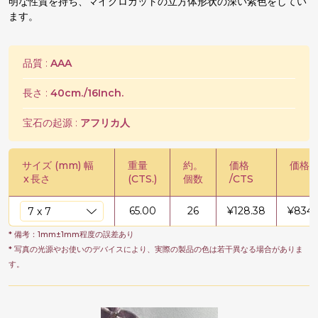
明な性質を持ち、マイクロカットの立方体形状の深い紫色をしてい
ます。
品質 :
AAA
長さ :
40cm./16Inch.
宝石の起源 :
アフリカ人
サイズ (mm) 幅
重量
約。
価格
価格 /
x
長さ
(CTS.)
個数
/CTS
65.00
26
¥
128.38
¥
8344
* 備考：1mm±1mm程度の誤差あり
* 写真の光源やお使いのデバイスにより、実際の製品の色は若干異なる場合がありま
す。