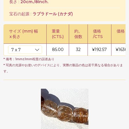
長さ :
20cm./8Inch.
宝石の起源 :
ラブラドール (カナダ)
サイズ (mm) 幅
重量
約。
価格
価格 /
x
長さ
(CTS.)
個数
/CTS
85.00
32
¥
192.57
¥
1636
* 備考：1mm±1mm程度の誤差あり
* 写真の光源やお使いのデバイスにより、実際の製品の色は若干異なる場合がありま
す。