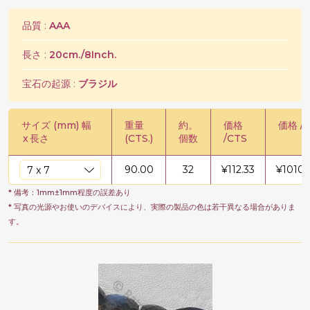
品質 :
AAA
長さ :
20cm./8Inch.
宝石の起源 :
ブラジル
サイズ (mm) 幅
重量
約。
価格
価格 / 
x
長さ
(CTS.)
個数
/CTS
90.00
32
¥
112.33
¥
10109
* 備考：1mm±1mm程度の誤差あり
* 写真の光源やお使いのデバイスにより、実際の製品の色は若干異なる場合がありま
す。