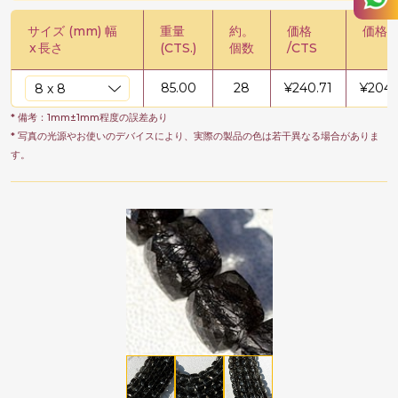
サイズ (mm) 幅
重量
約。
価格
価格 /
x
長さ
(CTS.)
個数
/CTS
85.00
28
¥
240.71
¥
2046
* 備考：1mm±1mm程度の誤差あり
* 写真の光源やお使いのデバイスにより、実際の製品の色は若干異なる場合がありま
す。