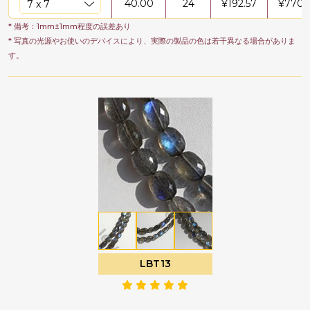
40.00
24
¥
192.57
¥
7702
* 備考：1mm±1mm程度の誤差あり
* 写真の光源やお使いのデバイスにより、実際の製品の色は若干異なる場合がありま
す。
LBT13