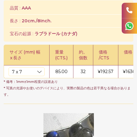
品質 :
AAA
長さ :
20cm./8Inch.
宝石の起源 :
ラブラドール (カナダ)
サイズ (mm) 幅
重量
約。
価格
価格 /
x
長さ
(CTS.)
個数
/CTS
85.00
32
¥
192.57
¥
1636
* 備考：1mm±1mm程度の誤差あり
* 写真の光源やお使いのデバイスにより、実際の製品の色は若干異なる場合がありま
す。