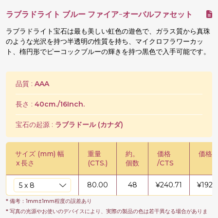
ラブラドライト ブルー ファイア-オーバルファセット
ラブラドライト宝石は最も美しい虹色の遊色で、ガラス質から真珠
のような光沢を持つ半透明の性質を持ち、マイクロフラワーカッ
ト、楕円形でピーコックブルーの輝きを持つ黒色で入手可能です。
品質 :
AAA
長さ :
40cm./16Inch.
宝石の起源 :
ラブラドール (カナダ)
サイズ (mm) 幅
重量
約。
価格
価格 /
x
長さ
(CTS.)
個数
/CTS
80.00
48
¥
240.71
¥
1925
* 備考：1mm±1mm程度の誤差あり
* 写真の光源やお使いのデバイスにより、実際の製品の色は若干異なる場合がありま