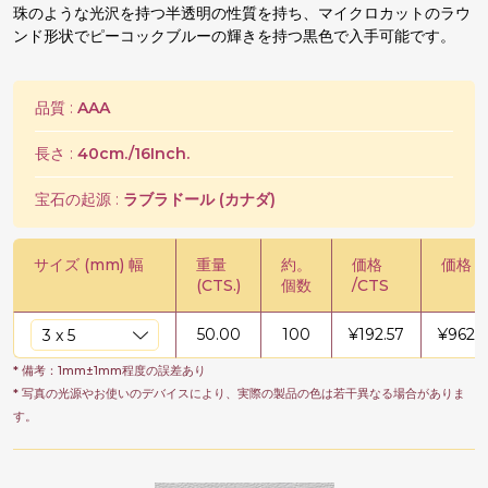
珠のような光沢を持つ半透明の性質を持ち、マイクロカットのラウ
ンド形状でピーコックブルーの輝きを持つ黒色で入手可能です。
品質 :
AAA
長さ :
40cm./16Inch.
宝石の起源 :
ラブラドール (カナダ)
サイズ (mm) 幅
重量
約。
価格
価格 /
(CTS.)
個数
/CTS
50.00
100
¥
192.57
¥
9628
* 備考：1mm±1mm程度の誤差あり
* 写真の光源やお使いのデバイスにより、実際の製品の色は若干異なる場合がありま
す。