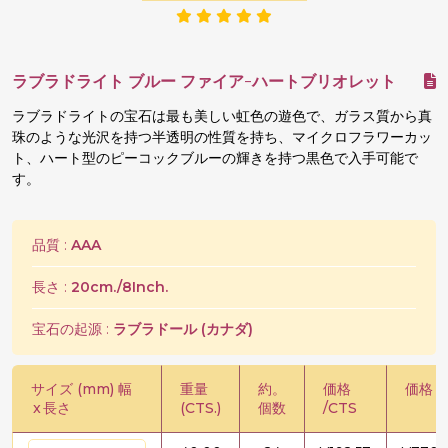
ラブラドライト ブルー ファイア-ハートブリオレット
ラブラドライトの宝石は最も美しい虹色の遊色で、ガラス質から真
珠のような光沢を持つ半透明の性質を持ち、マイクロフラワーカッ
ト、ハート型のピーコックブルーの輝きを持つ黒色で入手可能で
す。
品質 :
AAA
長さ :
20cm./8Inch.
宝石の起源 :
ラブラドール (カナダ)
サイズ (mm) 幅
重量
約。
価格
価格 /
x
長さ
(CTS.)
個数
/CTS