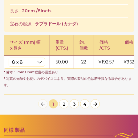
長さ :
20cm./8Inch.
宝石の起源 :
ラブラドール (カナダ)
サイズ (mm) 幅
重量
約。
価格
価格 /
x
長さ
(CTS.)
個数
/CTS
50.00
22
¥
192.57
¥
9628
* 備考：1mm±1mm程度の誤差あり
* 写真の光源やお使いのデバイスにより、実際の製品の色は若干異なる場合がありま
す。
1
2
3
4
同様
製品