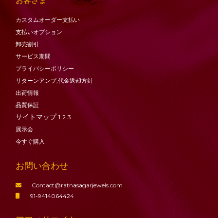
お客さま
カスタムオーダー支払い
支払いオプション
卸売割引
サービス期間
プライバシーポリシー
リターンアンプ;代金返却方針
出荷情報
品質保証
サイトマップ
1
2
3
展示会
今すぐ購入
お問い合わせ
Contact@ratnasagarjewels.com
91-9414064424