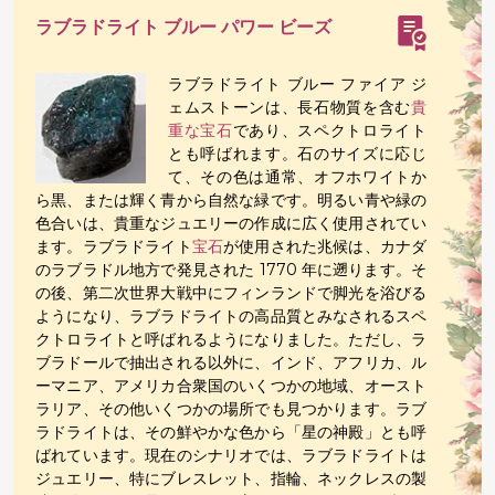
ラブラドライト ブルー パワー ビーズ
ラブラドライト ブルー ファイア ジ
ェムストーンは、長石物質を含む
貴
重な宝石
であり、スペクトロライト
とも呼ばれます。石のサイズに応じ
て、その色は通常、オフホワイトか
ら黒、または輝く青から自然な緑です。明るい青や緑の
色合いは、貴重なジュエリーの作成に広く使用されてい
ます。ラブラドライト
宝石
が使用された兆候は、カナダ
のラブラドル地方で発見された 1770 年に遡ります。そ
の後、第二次世界大戦中にフィンランドで脚光を浴びる
ようになり、ラブラドライトの高品質とみなされるスペ
クトロライトと呼ばれるようになりました。ただし、ラ
ブラドールで抽出される以外に、インド、アフリカ、ル
ーマニア、アメリカ合衆国のいくつかの地域、オースト
ラリア、その他いくつかの場所でも見つかります。ラブ
ラドライトは、その鮮やかな色から「星の神殿」とも呼
ばれています。現在のシナリオでは、ラブラドライトは
ジュエリー、特にブレスレット、指輪、ネックレスの製