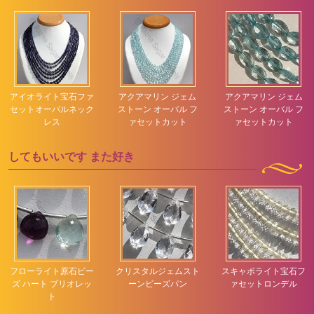
アイオライト宝石ファ
アクアマリン ジェム
アクアマリン ジェム
セットオーバルネック
ストーン オーバル フ
ストーン オーバル フ
レス
ァセットカット
ァセットカット
してもいいです
また好き
フローライト原石ビー
クリスタルジェムスト
スキャポライト宝石フ
ズ ハート ブリオレッ
ーンビーズパン
ァセットロンデル
ト