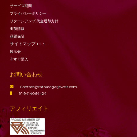
サービス期間
プライバシーポリシー
リターンアンプ;代金返却方針
出荷情報
品質保証
サイトマップ
1
2
3
展示会
今すぐ購入
お問い合わせ
Contact@ratnasagarjewels.com
91-9414064424
アフィリエイト