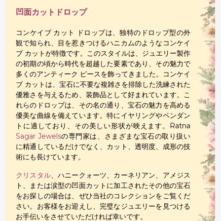
凹面カットドロップ
コンケイブ カット ドロップは、独特のドロップ型の外
観で知られ、目を惹きつけるハニカムのようなコンケイ
ブ カットが特徴です。このスタイルは、ジュエリー製作
の初期の頃から時代を超越した要素であり、その魅力で
多くのアンティーク ピースを飾ってきました。コンケイ
ブ カットは、宝石に不要な複雑さを排除した洗練された
優雅さを与えるため、装飾品として好まれています。こ
れらのドロップは、その名の通り、宝石の魅力を高める
優美な曲線を備えています。特にイヤリングやペンダン
トに適しており、その美しい形状が映えます。Ratna
Sagar Jewels
の専門家は、さまざまな宝石の取り扱い
に精通しているだけでなく、カット、透明度、成形の技
術にも長けています。
クリスタル
、ハニークォーツ、カーネリアン、アメジス
ト、または涙型の凹面カットに加工されたその他の宝石
をお探しの場合は、ぜひ当社のコレクションをご覧くだ
さい。お客様をお迎えし、完璧なジュエリーを見つける
お手伝いをさせていただければ幸いです。