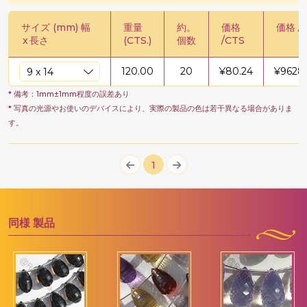
サイズ (mm) 幅
重量
約。
価格
価格 /
x
長さ
(CTS.)
個数
/CTS
120.00
20
¥
80.24
¥
9628.
* 備考：1mm±1mm程度の誤差あり
* 写真の光源やお使いのデバイスにより、実際の製品の色は若干異なる場合がありま
す。
1
同様
製品