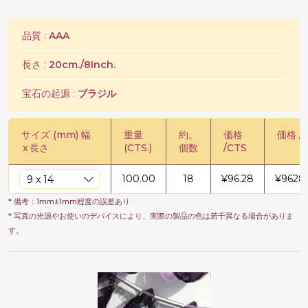
品質 :
AAA
長さ :
20cm./8Inch.
宝石の起源 :
ブラジル
サイズ (mm) 幅
重量
約。
価格
価格 /
x
長さ
(CTS.)
個数
/CTS
100.00
18
¥
96.28
¥
9628.
* 備考：1mm±1mm程度の誤差あり
* 写真の光源やお使いのデバイスにより、実際の製品の色は若干異なる場合がありま
す。