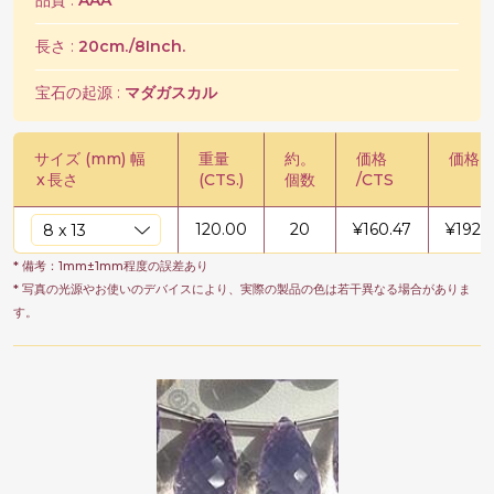
品質 :
AAA
長さ :
20cm./8Inch.
宝石の起源 :
マダガスカル
サイズ (mm) 幅
重量
約。
価格
価格 /
x
長さ
(CTS.)
個数
/CTS
120.00
20
¥
160.47
¥
19256
* 備考：1mm±1mm程度の誤差あり
* 写真の光源やお使いのデバイスにより、実際の製品の色は若干異なる場合がありま
す。