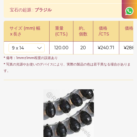
宝石の起源 :
ブラジル
サイズ (mm) 幅
重量
約。
価格
価格 /
x
長さ
(CTS.)
個数
/CTS
120.00
20
¥
240.71
¥
288
* 備考：1mm±1mm程度の誤差あり
* 写真の光源やお使いのデバイスにより、実際の製品の色は若干異なる場合がありま
す。