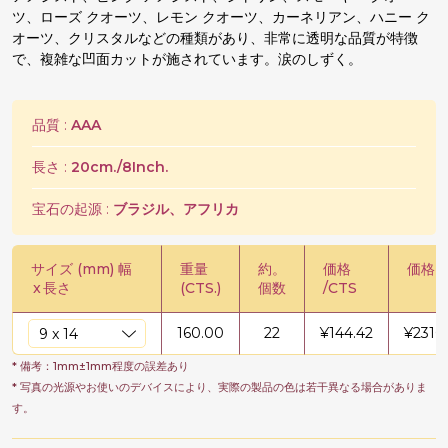
ツ、ローズ クオーツ、レモン クオーツ、カーネリアン、ハニー ク
オーツ、クリスタルなどの種類があり、非常に透明な品質が特徴
で、複雑な凹面カットが施されています。涙のしずく。
品質 :
AAA
長さ :
20cm./8Inch.
宝石の起源 :
ブラジル、アフリカ
サイズ (mm) 幅
重量
約。
価格
価格 /
x
長さ
(CTS.)
個数
/CTS
160.00
22
¥
144.42
¥
2310
* 備考：1mm±1mm程度の誤差あり
* 写真の光源やお使いのデバイスにより、実際の製品の色は若干異なる場合がありま
す。