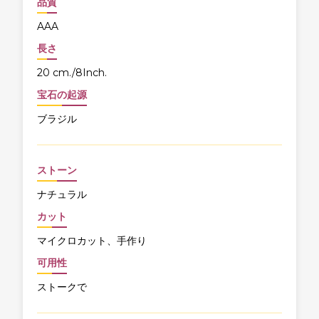
品質
AAA
長さ
20 cm./8Inch.
宝石の起源
ブラジル
ストーン
ナチュラル
カット
マイクロカット、手作り
可用性
ストークで