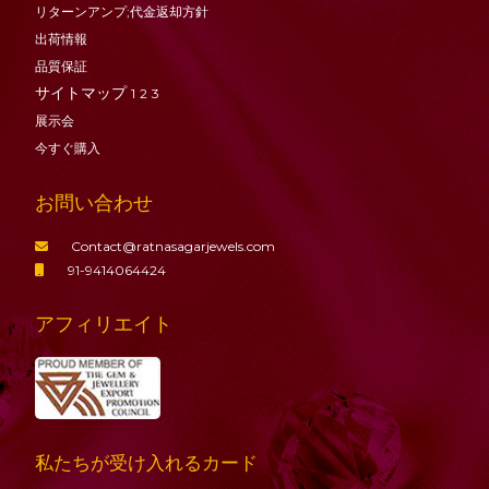
リターンアンプ;代金返却方針
出荷情報
品質保証
サイトマップ
1
2
3
展示会
今すぐ購入
お問い合わせ
Contact@ratnasagarjewels.com
91-9414064424
アフィリエイト
私たちが受け入れるカード