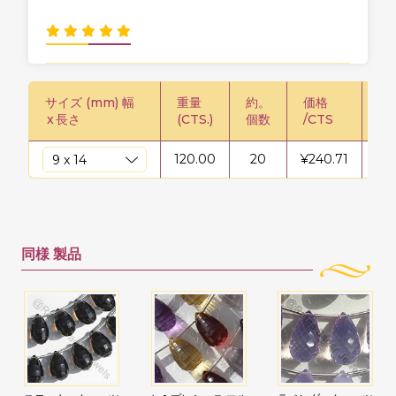
サイズ (mm) 幅
重量
約。
価格
価格
x
長さ
(CTS.)
個数
/CTS
120.00
20
¥
240.71
¥
2
同様
製品