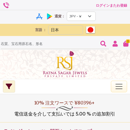
ログインまたわ登録
通貨：
言語 ：
0
20% 注文ワースで ¥160,000+
電信送金を介して支払いでは 5.00 % の追加割引