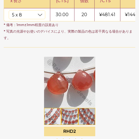
x
長さ
(CTS.)
個数
/CTS
30.00
20
¥
481.41
¥
1444
* 備考：1mm±1mm程度の誤差あり
* 写真の光源やお使いのデバイスにより、実際の製品の色は若干異なる場合がありま
す。
RHD2