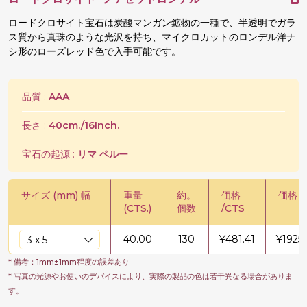
ロードクロサイト宝石は炭酸マンガン鉱物の一種で、半透明でガラ
ス質から真珠のような光沢を持ち、マイクロカットのロンデル洋ナ
シ形のローズレッド色で入手可能です。
品質 :
AAA
長さ :
40cm./16Inch.
宝石の起源 :
リマ ペルー
サイズ (mm) 幅
重量
約。
価格
価格 /
(CTS.)
個数
/CTS
40.00
130
¥
481.41
¥
19256
* 備考：1mm±1mm程度の誤差あり
* 写真の光源やお使いのデバイスにより、実際の製品の色は若干異なる場合がありま
す。