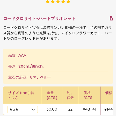
ロードクロサイト-ハートブリオレット
ロードクロサイト宝石は炭酸マンガン鉱物の一種で、半透明でガラ
ス質から真珠のような光沢を持ち、マイクロフラワーカット、ハー
ト型のローズレッド色があります。
品質 :
AAA
長さ :
20cm./8Inch.
宝石の起源 :
リマ、ペルー
サイズ (mm) 幅
重量
約。
価格
価格 /
x
長さ
(CTS.)
個数
/CTS
30.00
22
¥
481.41
¥
1444