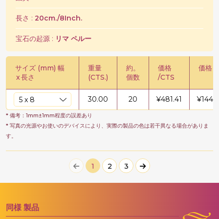
長さ :
20cm./8Inch.
宝石の起源 :
リマ ペルー
サイズ (mm) 幅
重量
約。
価格
価格 /
x
長さ
(CTS.)
個数
/CTS
30.00
20
¥
481.41
¥
1444
* 備考：1mm±1mm程度の誤差あり
* 写真の光源やお使いのデバイスにより、実際の製品の色は若干異なる場合がありま
す。
1
2
3
同様
製品