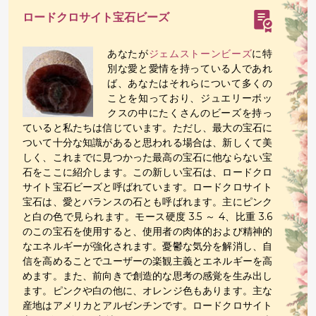
ロードクロサイト宝石ビーズ
あなたが
ジェムストーンビーズ
に特
別な愛と愛情を持っている人であれ
ば、あなたはそれらについて多くの
ことを知っており、ジュエリーボッ
クスの中にたくさんのビーズを持っ
ていると私たちは信じています。ただし、最大の宝石に
ついて十分な知識があると思われる場合は、新しくて美
しく、これまでに見つかった最高の宝石に他ならない宝
石をここに紹介します。この新しい宝石は、ロードクロ
サイト宝石ビーズと呼ばれています。ロードクロサイト
宝石は、愛とバランスの石とも呼ばれます。主にピンク
と白の色で見られます。モース硬度 3.5 ～ 4、比重 3.6
のこの宝石を使用すると、使用者の肉体的および精神的
なエネルギーが強化されます。憂鬱な気分を解消し、自
信を高めることでユーザーの楽観主義とエネルギーを高
めます。また、前向きで創造的な思考の感覚を生み出し
ます。ピンクや白の他に、オレンジ色もあります。主な
産地はアメリカとアルゼンチンです。ロードクロサイト