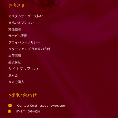
お客さま
カスタムオーダー支払い
支払いオプション
卸売割引
サービス期間
プライバシーポリシー
リターンアンプ;代金返却方針
出荷情報
品質保証
サイトマップ
1
2
3
展示会
今すぐ購入
お問い合わせ
Contact@ratnasagarjewels.com
91-9414064424