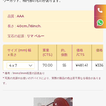
ワーカット、楕円形のものがあります。
品質 :
AAA
長さ :
40cm./16Inch.
宝石の起源 :
リマ ペルー
サイズ (mm) 幅
重量
約。
価格
価格 /
x
長さ
(CTS.)
個数
/CTS
70.00
55
¥
481.41
¥
3369
* 備考：1mm±1mm程度の誤差あり
* 写真の光源やお使いのデバイスにより、実際の製品の色は若干異なる場合がありま
す。