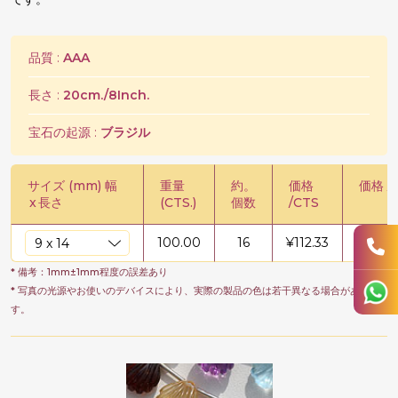
品質 :
AAA
長さ :
20cm./8Inch.
宝石の起源 :
ブラジル
サイズ (mm) 幅
重量
約。
価格
価格 /
x
長さ
(CTS.)
個数
/CTS
100.00
16
¥
112.33
¥
11232
* 備考：1mm±1mm程度の誤差あり
* 写真の光源やお使いのデバイスにより、実際の製品の色は若干異なる場合がありま
す。