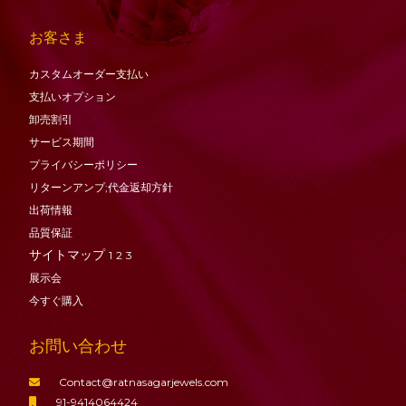
お客さま
カスタムオーダー支払い
支払いオプション
卸売割引
サービス期間
プライバシーポリシー
リターンアンプ;代金返却方針
出荷情報
品質保証
サイトマップ
1
2
3
展示会
今すぐ購入
お問い合わせ
Contact@ratnasagarjewels.com
91-9414064424