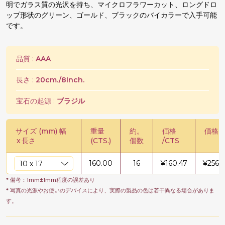
明でガラス質の光沢を持ち、マイクロフラワーカット、ロングドロ
ップ形状のグリーン、ゴールド、ブラックのバイカラーで入手可能
です。
品質 :
AAA
長さ :
20cm./8Inch.
宝石の起源 :
ブラジル
サイズ (mm) 幅
重量
約。
価格
価格 /
x
長さ
(CTS.)
個数
/CTS
160.00
16
¥
160.47
¥
2567
* 備考：1mm±1mm程度の誤差あり
* 写真の光源やお使いのデバイスにより、実際の製品の色は若干異なる場合がありま
す。