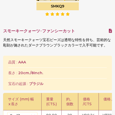
SMKQ9
スモーキークォーツ-ファンシーカット
天然スモーキークォーツ宝石ビーズは透明な特性を持ち、芸術的な
彫刻が施されたダークブラウンブラックカラーで入手可能です。
品質 :
AAA
長さ :
20cm./8Inch.
宝石の起源 :
ブラジル
サイズ (mm) 幅
重量
約。
価格
価格 /
x
長さ
(CTS.)
個数
/CTS