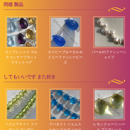
同様
製品
セミプレシャス マル
ネイビーブルーカルセ
パールのファンシーシ
チコンケーブカット
ドニーファンシービー
ェイプ
フラットペア
ズ
してもいいです
また好き
ベスビアナイト ファ
アパタイト ジェムス
レモンクォーツ ハー
セット ロンデル
トーン ビーズ ハート
ト ブリオレット