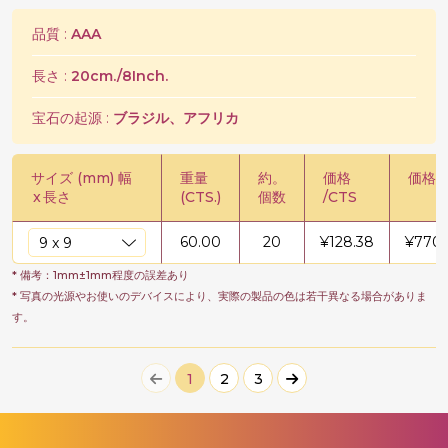
品質 :
AAA
長さ :
20cm./8Inch.
宝石の起源 :
ブラジル、アフリカ
サイズ (mm) 幅
重量
約。
価格
価格 /
x
長さ
(CTS.)
個数
/CTS
60.00
20
¥
128.38
¥
7702
* 備考：1mm±1mm程度の誤差あり
* 写真の光源やお使いのデバイスにより、実際の製品の色は若干異なる場合がありま
す。
1
2
3