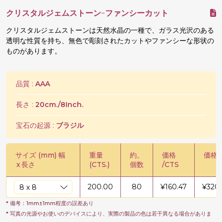
クリスタルジェムストーン-ファンシーカット
クリスタルジェムストーンは天然水晶の一種で、ガラス光沢のある
透明な性質を持ち、無色で彫刻されたカットやファンシーな形状の
ものがあります。
品質 :
AAA
長さ :
20cm./8Inch.
宝石の起源 :
ブラジル
サイズ (mm) 幅
重量
約。
価格
価格 /
x
長さ
(CTS.)
個数
/CTS
200.00
80
¥
160.47
¥
320
* 備考：1mm±1mm程度の誤差あり
* 写真の光源やお使いのデバイスにより、実際の製品の色は若干異なる場合がありま