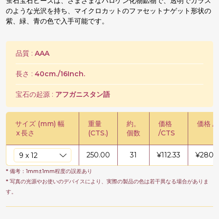
蛍石宝石ビーズは、さまざまなハロゲン化物鉱物で、透明でガラス
のような光沢を持ち、マイクロカットのファセットナゲット形状の
紫、緑、青の色で入手可能です。
品質 :
AAA
長さ :
40cm./16Inch.
宝石の起源 :
アフガニスタン語
サイズ (mm) 幅
重量
約。
価格
価格 /
x
長さ
(CTS.)
個数
/CTS
250.00
31
¥
112.33
¥
2808
* 備考：1mm±1mm程度の誤差あり
* 写真の光源やお使いのデバイスにより、実際の製品の色は若干異なる場合がありま
す。