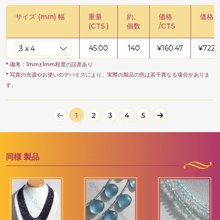
サイズ (mm) 幅
重量
約。
価格
価格 /
(CTS.)
個数
/CTS
45.00
140
¥
160.47
¥
7221
* 備考：1mm±1mm程度の誤差あり
* 写真の光源やお使いのデバイスにより、実際の製品の色は若干異なる場合がありま
す。
1
2
3
4
5
同様
製品