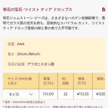
蛍石の宝石-ツイスト ティア ドロップス
蛍石ジェムストーン ビーズは、さまざまなハロゲン化物鉱物で、透
明でガラス質の光沢を持ち、芸術的なスパイラル カット、ツイスト
ティア ドロップ形状の緑と青の色で入手可能です。
品質 :
AAA
長さ :
20cm./8Inch.
宝石の起源 :
アフガニスタン語
サイズ (mm) 幅
重量
約。
価格
価格 / 
x
長さ
(CTS.)
個数
/CTS
110.00
22
¥
112.33
¥
12356
* 備考：1mm±1mm程度の誤差あり
* 写真の光源やお使いのデバイスにより、実際の製品の色は若干異なる場合がありま