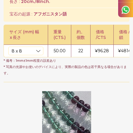
長さ :
20cm./8Inch.
宝石の起源 :
アフガニスタン語
サイズ (mm) 幅
重量
約。
価格
価格 /
x
長さ
(CTS.)
個数
/CTS
鎖
50.00
22
¥
96.28
¥
4814.
* 備考：1mm±1mm程度の誤差あり
* 写真の光源やお使いのデバイスにより、実際の製品の色は若干異なる場合がありま
す。