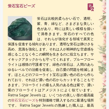
蛍石宝石ビーズ
蛍石は比較的柔らかい石で、透明、
紫、青、緑など、さまざまな美しい
色があり、時には美しい模様を描い
て渦巻きます。蛍石のすべての色
は、それらが強化する領域で真実と
保護を促進する傾向があります。透明な蛍石は静けさを
高め、意識を強化します。それは人が精神的な空虚感を
感じることなく今この瞬間を生きるのに役立ちます。サ
イキックアタックからも守ってくれます。ブルーフロー
ライトは感情の守護者です。緑色の蛍石は、人間のあら
ゆるレベルでの治癒を促進し、自己愛の問題を軽減しま
す。ほとんどのフローライト宝石は濃い色の石から作ら
れており、それほど濃い色の石からカットすることもで
きます。フローライトの最も人気のある色は紫で、濃い
紫のフローライトはアメジストによく似ています。
Ratna Sagar Jewels は、いくつかの美しい形の最高級
の
蛍石宝石ビーズを
特別価格で購入するのに最適な場所
です。 Ratna Sagar Jewels の熟練した職人は、最高