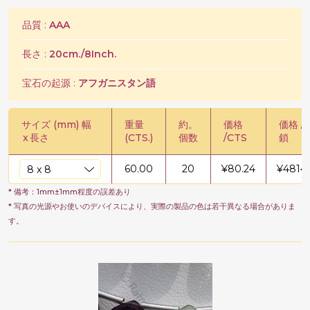
品質 :
AAA
長さ :
20cm./8Inch.
宝石の起源 :
アフガニスタン語
サイズ (mm) 幅
重量
約。
価格
価格 /
x
長さ
(CTS.)
個数
/CTS
鎖
60.00
20
¥
80.24
¥
4814.
* 備考：1mm±1mm程度の誤差あり
* 写真の光源やお使いのデバイスにより、実際の製品の色は若干異なる場合がありま
す。