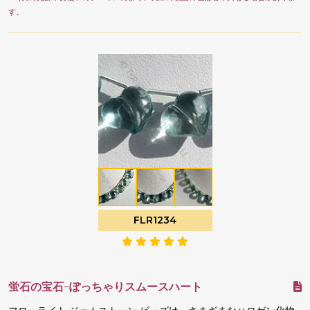
す。
FLR1234
蛍石の宝石-ぽっちゃりスムースハート