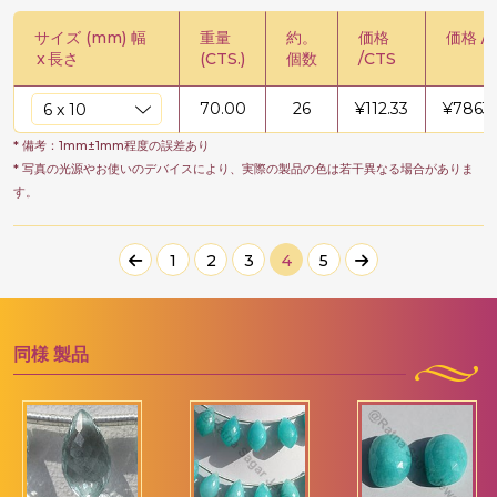
サイズ (mm) 幅
重量
約。
価格
価格 / 
x
長さ
(CTS.)
個数
/CTS
70.00
26
¥
112.33
¥
7863
* 備考：1mm±1mm程度の誤差あり
* 写真の光源やお使いのデバイスにより、実際の製品の色は若干異なる場合がありま
す。
1
2
3
4
5
同様
製品