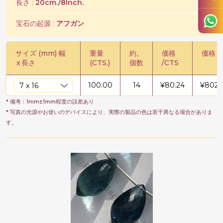
長さ :
20cm./8Inch.
宝石の起源 :
アフガン
サイズ (mm) 幅
重量
約。
価格
価格 /
x
長さ
(CTS.)
個数
/CTS
100.00
14
¥
80.24
¥
8023
* 備考：1mm±1mm程度の誤差あり
* 写真の光源やお使いのデバイスにより、実際の製品の色は若干異なる場合がありま
す。