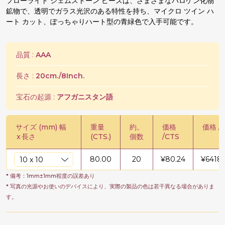
フローライト ジェムストーン ビーズは、さまざまなハロゲン化物
鉱物で、透明でガラス光沢のある特性を持ち、マイクロ ツイン ハ
ート カット、ぽっちゃりハート型の青緑色で入手可能です。
品質 :
AAA
長さ :
20cm./8Inch.
宝石の起源 :
アフガニスタン語
サイズ (mm) 幅
重量
約。
価格
価格 /
x
長さ
(CTS.)
個数
/CTS
80.00
20
¥
80.24
¥
6418
* 備考：1mm±1mm程度の誤差あり
* 写真の光源やお使いのデバイスにより、実際の製品の色は若干異なる場合がありま
す。