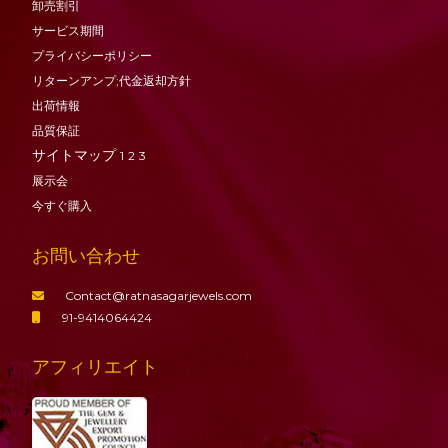
卸売割引
サービス期間
プライバシーポリシー
リターンアンプ;代金返却方針
出荷情報
品質保証
サイトマップ
1
2
3
展示会
今すぐ購入
お問い合わせ
Contact@ratnasagarjewels.com
91-9414064424
アフィリエイト