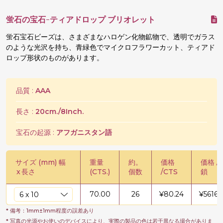
蛍石の宝石-ティアドロップ ブリオレット
蛍石宝石ビーズは、さまざまなハロゲン化物鉱物で、透明でガラス
のような光沢を持ち、青緑色でマイクロフラワーカット、ティアド
ロップ形状のものがあります。
品質 :
AAA
長さ :
20cm./8Inch.
宝石の起源 :
アフガニスタン語
サイズ (mm) 幅
重量
約。
価格
価格 /
x
長さ
(CTS.)
個数
/CTS
鎖
70.00
26
¥
80.24
¥
5616.
* 備考：1mm±1mm程度の誤差あり
* 写真の光源やお使いのデバイスにより、実際の製品の色は若干異なる場合がありま