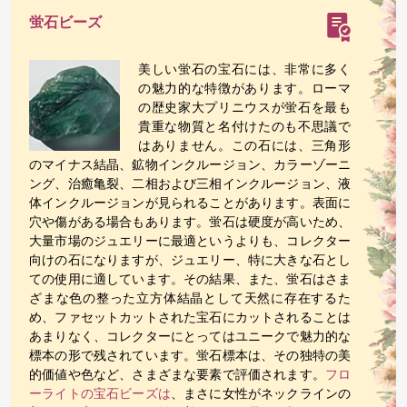
蛍石ビーズ
美しい蛍石の宝石には、非常に多く
の魅力的な特徴があります。ローマ
の歴史家大プリニウスが蛍石を最も
貴重な物質と名付けたのも不思議で
はありません。この石には、三角形
のマイナス結晶、鉱物インクルージョン、カラーゾーニ
ング、治癒亀裂、二相および三相インクルージョン、液
体インクルージョンが見られることがあります。表面に
穴や傷がある場合もあります。蛍石は硬度が高いため、
大量市場のジュエリーに最適というよりも、コレクター
向けの石になりますが、ジュエリー、特に大きな石とし
ての使用に適しています。その結果、また、蛍石はさま
ざまな色の整った立方体結晶として天然に存在するた
め、ファセットカットされた宝石にカットされることは
あまりなく、コレクターにとってはユニークで魅力的な
標本の形で残されています。蛍石標本は、その独特の美
的価値や色など、さまざまな要素で評価されます。
フロ
ーライトの宝石ビーズは
、まさに女性がネックラインの