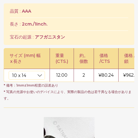
品質 :
AAA
長さ :
2cm./1Inch.
宝石の起源 :
アフガニスタン
サイズ (mm) 幅
重量
約。
価格
価格 /
x
長さ
(CTS.)
個数
/CTS
鎖
12.00
2
¥
80.24
¥
962.8
* 備考：1mm±1mm程度の誤差あり
* 写真の光源やお使いのデバイスにより、実際の製品の色は若干異なる場合がありま
す。