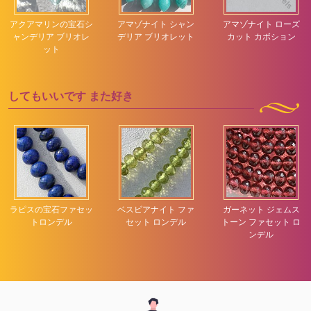
アクアマリンの宝石シ
アマゾナイト シャン
アマゾナイト ローズ
ャンデリア ブリオレ
デリア ブリオレット
カット カボション
ット
してもいいです
また好き
ラピスの宝石ファセッ
ベスビアナイト ファ
ガーネット ジェムス
トロンデル
セット ロンデル
トーン ファセット ロ
ンデル