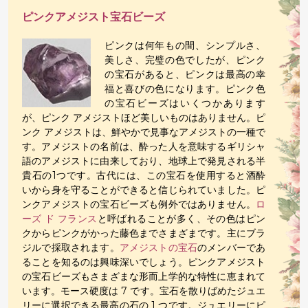
ピンクアメジスト宝石ビーズ
ピンクは何年もの間、シンプルさ、
美しさ、完璧の色でしたが、ピンク
の宝石があると、ピンクは最高の幸
福と喜びの色になります。ピンク色
の宝石ビーズはいくつかあります
が、ピンク アメジストほど美しいものはありません。ピ
ンク アメジストは、鮮やかで見事なアメジストの一種で
す。アメジストの名前は、酔った人を意味するギリシャ
語のアメジストに由来しており、地球上で発見される半
貴石の1つです。古代には、この宝石を使用すると酒酔
いから身を守ることができると信じられていました。ピ
ンクアメジストの宝石ビーズも例外ではありません。
ロ
ーズ ド フランス
と呼ばれることが多く、その色はピン
クからピンクがかった藤色までさまざまです。主にブラ
ジルで採取されます。
アメジストの宝石
のメンバーであ
ることを知るのは興味深いでしょう。ピンクアメジスト
の宝石ビーズもさまざまな形而上学的な特性に恵まれて
います。モース硬度は 7 です。宝石を散りばめたジュエ
リーに選択できる最高の石の 1 つです。ジュエリーにピ