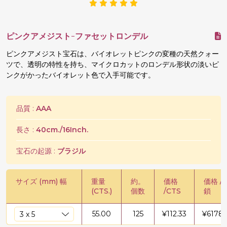
ピンクアメジスト-ファセットロンデル
ピンクアメジスト宝石は、バイオレットピンクの変種の天然クォー
ツで、透明の特性を持ち、マイクロカットのロンデル形状の淡いピ
ンクがかったバイオレット色で入手可能です。
品質 :
AAA
長さ :
40cm./16Inch.
宝石の起源 :
ブラジル
サイズ (mm) 幅
重量
約。
価格
価格 /
(CTS.)
個数
/CTS
鎖
55.00
125
¥
112.33
¥
6178.