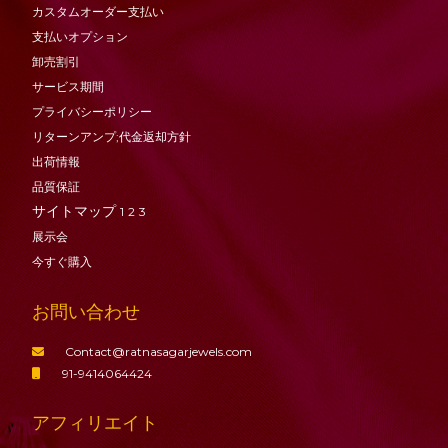
カスタムオーダー支払い
支払いオプション
卸売割引
サービス期間
プライバシーポリシー
リターンアンプ;代金返却方針
出荷情報
品質保証
サイトマップ
1
2
3
展示会
今すぐ購入
お問い合わせ
Contact@ratnasagarjewels.com
91-9414064424
アフィリエイト