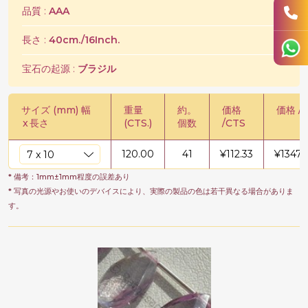
品質 :
AAA
長さ :
40cm./16Inch.
宝石の起源 :
ブラジル
サイズ (mm) 幅
重量
約。
価格
価格 / 
x
長さ
(CTS.)
個数
/CTS
120.00
41
¥
112.33
¥
13479
* 備考：1mm±1mm程度の誤差あり
* 写真の光源やお使いのデバイスにより、実際の製品の色は若干異なる場合がありま
す。