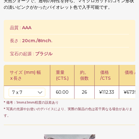
天然クォーツで、透明の特性を持ち、マイクロカットのコイン形状
の淡いピンクがかったバイオレット色で入手可能です。
品質 :
AAA
長さ :
20cm./8Inch.
宝石の起源 :
ブラジル
サイズ (mm) 幅
重量
約。
価格
価格 / 
x
長さ
(CTS.)
個数
/CTS
60.00
26
¥
112.33
¥
6739.
* 備考：1mm±1mm程度の誤差あり
* 写真の光源やお使いのデバイスにより、実際の製品の色は若干異なる場合がありま
す。