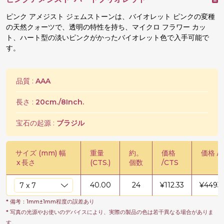
ピンク アメジスト ジェムストーンは、バイオレット ピンクの変種
の天然クォーツで、透明の特性を持ち、マイクロ フラワー カッ
ト、ハート型の淡いピンクがかったバイオレット色で入手可能で
す。
品質 :
AAA
長さ :
20cm./8Inch.
宝石の起源 :
ブラジル
サイズ (mm) 幅
重量
約。
価格
価格 / 
x
長さ
(CTS.)
個数
/CTS
40.00
24
¥
112.33
¥
4493.
* 備考：1mm±1mm程度の誤差あり
* 写真の光源やお使いのデバイスにより、実際の製品の色は若干異なる場合がありま
す。