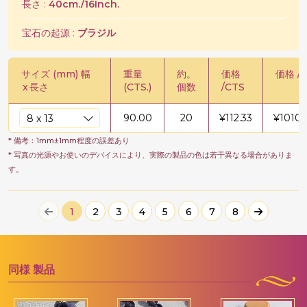
長さ :
40cm./16Inch.
宝石の起源 :
ブラジル
サイズ (mm) 幅
重量
約。
価格
価格 / 
x
長さ
(CTS.)
個数
/CTS
90.00
20
¥
112.33
¥
10109
* 備考：1mm±1mm程度の誤差あり
* 写真の光源やお使いのデバイスにより、実際の製品の色は若干異なる場合がありま
す。
1
2
3
4
5
6
7
8
同様
製品