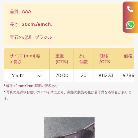
品質 :
AAA
長さ :
20cm./8Inch.
宝石の起源 :
ブラジル
サイズ (mm) 幅
重量
約。
価格
価格 / 
x
長さ
(CTS.)
個数
/CTS
70.00
20
¥
112.33
¥
7863
* 備考：1mm±1mm程度の誤差あり
* 写真の光源やお使いのデバイスにより、実際の製品の色は若干異なる場合がありま
す。