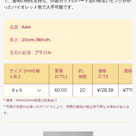
で、透明の特性を持ち、凹面カットのハート型の明るいピンクがか
ったバイオレット色で入手可能です。
品質 :
AAA
長さ :
20cm./8Inch.
宝石の起源 :
ブラジル
サイズ (mm) 幅
重量
約。
価格
価格 /
x
長さ
(CTS.)
個数
/CTS
60.00
20
¥
128.38
¥
7702
* 備考：1mm±1mm程度の誤差あり
* 写真の光源やお使いのデバイスにより、実際の製品の色は若干異なる場合がありま
す。