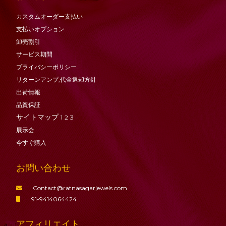
カスタムオーダー支払い
支払いオプション
卸売割引
サービス期間
プライバシーポリシー
リターンアンプ;代金返却方針
出荷情報
品質保証
サイトマップ
1
2
3
展示会
今すぐ購入
お問い合わせ
Contact@ratnasagarjewels.com
91-9414064424
アフィリエイト