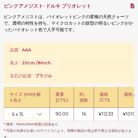
ピンクアメジスト-ドルキ ブリオレット
ピンクアメジストは、バイオレットピンクの変種の天然クォーツ
で、透明の特性を持ち、マイクロカットの鼓型の明るいピンクがか
ったバイオレット色で入手可能です。
品質 :
AAA
長さ :
20cm./8Inch.
宝石の起源 :
ブラジル
サイズ (mm) 幅
重量
約。
価格
価格 / 
x
長さ
(CTS.)
個数
/CTS
90.00
16
¥
112.33
¥
10109
* 備考：1mm±1mm程度の誤差あり
* 写真の光源やお使いのデバイスにより、実際の製品の色は若干異なる場合がありま
す。