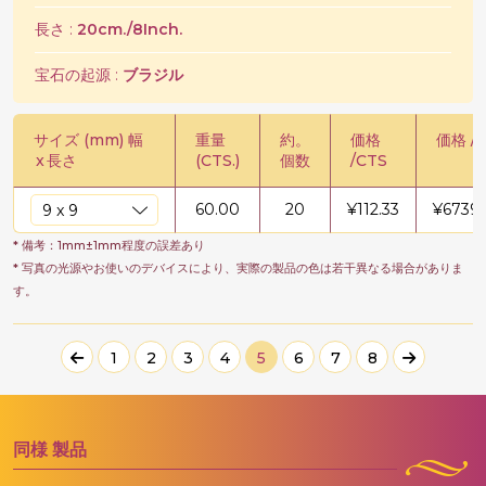
長さ :
20cm./8Inch.
宝石の起源 :
ブラジル
サイズ (mm) 幅
重量
約。
価格
価格 / 
x
長さ
(CTS.)
個数
/CTS
60.00
20
¥
112.33
¥
6739.
* 備考：1mm±1mm程度の誤差あり
* 写真の光源やお使いのデバイスにより、実際の製品の色は若干異なる場合がありま
す。
1
2
3
4
5
6
7
8
同様
製品