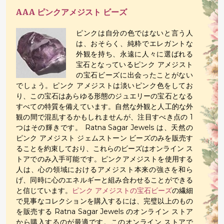
AAA ピンクアメジスト ビーズ
ピンクは自分の色ではないと言う人
は、おそらく、純粋でエレガントな
外観を持ち、永遠に人々に選ばれる
宝石となっているピンク アメジスト
の宝石ビーズに出会ったことがない
でしょう。ピンク アメジストは淡いピンク色をしてお
り、この宝石はあらゆる形態のジュエリーの宝石となる
すべての特質を備えています。自然な外観と人工的な外
観の間で混乱するかもしれませんが、注目すべき点の 1
つはその輝きです。 Ratna Sagar Jewels は、天然の
ピンク アメジスト ジェムストーン ビーズのみを販売す
ることを約束しており、これらのビーズはオンライン ス
トアでのみ入手可能です。ピンクアメジストを使用する
人は、心の領域におけるアメジスト本来の強さを和ら
げ、同時に心のエネルギーと組み合わせることができる
と信じています。
ピンク アメジストの宝石ビーズ
の繊細
で見事なコレクションを購入するには、完璧以上のもの
を販売する Ratna Sagar Jewels のオンライン ストア
から購入するのが最適です。このオンライン ストアで