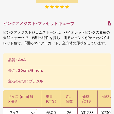
ピンクアメジスト-ファセットキューブ
ピンクアメジストジェムストーンは、バイオレットピンクの変種の
天然クォーツで、透明の特性を持ち、明るいピンクがかったバイオ
レット色で、6面のマイクロカット、立方体の形状をしています。
品質 :
AAA
長さ :
20cm./8Inch.
宝石の起源 :
ブラジル
サイズ (mm) 幅
重量
約。
価格
価格 / 
x
長さ
(CTS.)
個数
/CTS
65.00
26
¥
112.33
¥
7301.