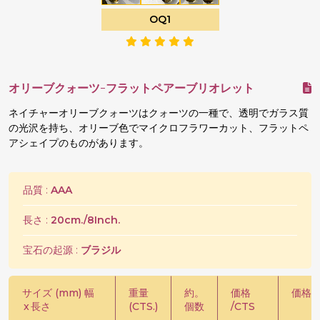
OQ1
オリーブクォーツ-フラットペアーブリオレット
ネイチャーオリーブクォーツはクォーツの一種で、透明でガラス質
の光沢を持ち、オリーブ色でマイクロフラワーカット、フラットペ
アシェイプのものがあります。
品質 :
AAA
長さ :
20cm./8Inch.
宝石の起源 :
ブラジル
サイズ (mm) 幅
重量
約。
価格
価格 /
x
長さ
(CTS.)
個数
/CTS