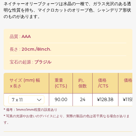
ネイチャーオリーブクォーツは水晶の一種で、ガラス光沢のある透
明な性質を持ち、マイクロカットのオリーブ色、シャンデリア形状
のものがあります。
品質 :
AAA
長さ :
20cm./8Inch.
宝石の起源 :
ブラジル
サイズ (mm) 幅
重量
約。
価格
価格 /
x
長さ
(CTS.)
個数
/CTS
90.00
24
¥
128.38
¥
11553
* 備考：1mm±1mm程度の誤差あり
* 写真の光源やお使いのデバイスにより、実際の製品の色は若干異なる場合がありま
す。