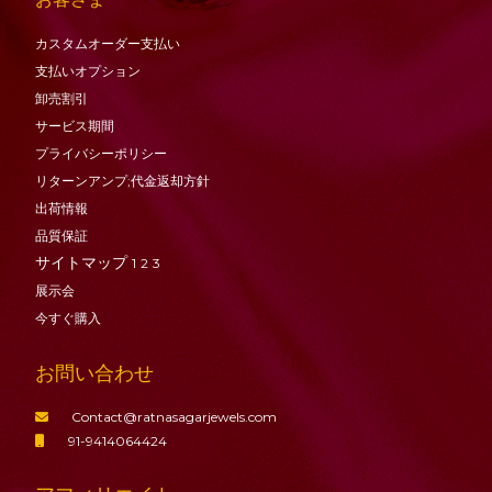
カスタムオーダー支払い
支払いオプション
卸売割引
サービス期間
プライバシーポリシー
リターンアンプ;代金返却方針
出荷情報
品質保証
サイトマップ
1
2
3
展示会
今すぐ購入
お問い合わせ
Contact@ratnasagarjewels.com
91-9414064424