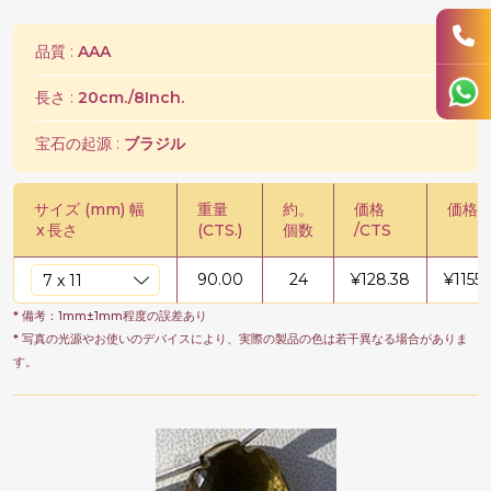
品質 :
AAA
長さ :
20cm./8Inch.
宝石の起源 :
ブラジル
サイズ (mm) 幅
重量
約。
価格
価格 /
x
長さ
(CTS.)
個数
/CTS
90.00
24
¥
128.38
¥
11553
* 備考：1mm±1mm程度の誤差あり
* 写真の光源やお使いのデバイスにより、実際の製品の色は若干異なる場合がありま
す。