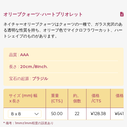
オリーブクォーツ-ハートブリオレット
ネイチャーオリーブクォーツはクォーツの一種で、ガラス光沢のあ
る透明な性質を持ち、オリーブ色でマイクロフラワーカット、ハー
トシェイプのものがあります。
品質 :
AAA
長さ :
20cm./8Inch.
宝石の起源 :
ブラジル
サイズ (mm) 幅
重量
約。
価格
価格 /
x
長さ
(CTS.)
個数
/CTS
50.00
22
¥
128.38
¥
6418
* 備考：1mm±1mm程度の誤差あり