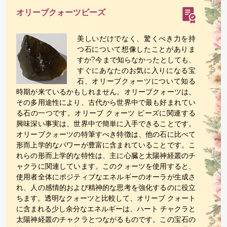
オリーブクォーツビーズ
美しいだけでなく、驚くべき力を持
つ石について想像したことがありま
すか?今まで知らなかったとしても、
すぐにあなたのお気に入りになる宝
石、オリーブクォーツについて知る
時期が来ているかもしれません。オリーブクォーツは、
その多用途性により、古代から世界中で最も好まれてい
る石の一つです。オリーブ クォーツ ビーズに関連する
興味深い事実は、世界中で簡単に入手できることです。
オリーブクォーツの特筆すべき特徴は、他の石に比べて
形而上学的なパワーが豊富に含まれていることです。こ
れらの形而上学的な特性は、主に心臓と太陽神経叢のチ
ャクラに関連しています。このクォーツを使用すると、
使用者全体にポジティブなエネルギーのオーラが生成さ
れ、人の感情的および精神的な思考を強化するのに役立
ちます。透明なクォーツと比較して、オリーブ クォート
に含まれる少し余分なエネルギーは、ハート チャクラと
太陽神経叢のチャクラとつながるものです。この宝石の