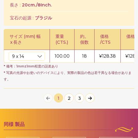
長さ :
20cm./8Inch.
宝石の起源 :
ブラジル
サイズ (mm) 幅
重量
約。
価格
価格 /
x
長さ
(CTS.)
個数
/CTS
100.00
18
¥
128.38
¥
1283
* 備考：1mm±1mm程度の誤差あり
* 写真の光源やお使いのデバイスにより、実際の製品の色は若干異なる場合がありま
す。
1
2
3
同様
製品