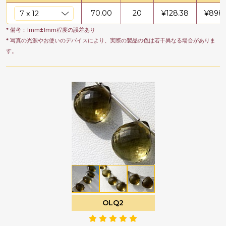
70.00
20
¥
128.38
¥
8986
* 備考：1mm±1mm程度の誤差あり
* 写真の光源やお使いのデバイスにより、実際の製品の色は若干異なる場合がありま
す。
OLQ2