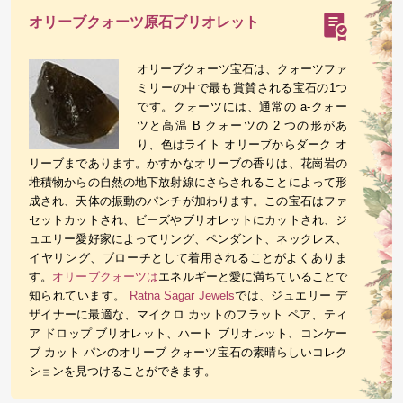
オリーブクォーツ原石ブリオレット
オリーブクォーツ宝石は、クォーツファ
ミリーの中で最も賞賛される宝石の1つ
です。クォーツには、通常の a-クォー
ツと高温 B クォーツの 2 つの形があ
り、色はライト オリーブからダーク オ
リーブまであります。かすかなオリーブの香りは、花崗岩の
堆積物からの自然の地下放射線にさらされることによって形
成され、天体の振動のパンチが加わります。この宝石はファ
セットカットされ、ビーズやブリオレットにカットされ、ジ
ュエリー愛好家によってリング、ペンダント、ネックレス、
イヤリング、ブローチとして着用されることがよくありま
す。
オリーブクォーツは
エネルギーと愛に満ちていることで
知られています。
Ratna Sagar Jewels
では、ジュエリー デ
ザイナーに最適な、マイクロ カットのフラット ペア、ティ
ア ドロップ ブリオレット、ハート ブリオレット、コンケー
ブ カット パンのオリーブ クォーツ宝石の素晴らしいコレク
ションを見つけることができます。