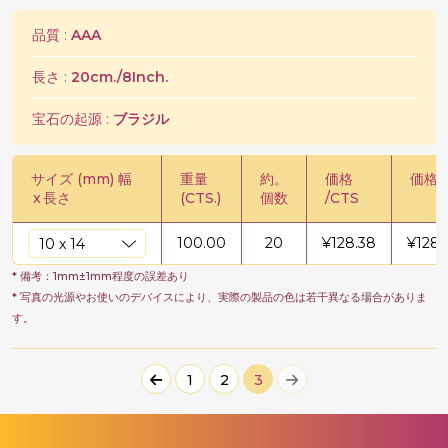
品質 :
AAA
長さ :
20cm./8Inch.
宝石の起源 :
ブラジル
サイズ (mm) 幅
重量
約。
価格
価格 /
x
長さ
(CTS.)
個数
/CTS
100.00
20
¥
128.38
¥
1283
* 備考：1mm±1mm程度の誤差あり
* 写真の光源やお使いのデバイスにより、実際の製品の色は若干異なる場合がありま
す。
1
2
3