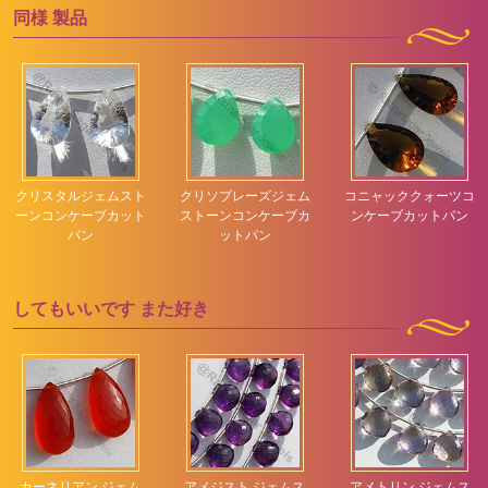
同様
製品
クリスタルジェムスト
クリソプレーズジェム
コニャッククォーツコ
ーンコンケーブカット
ストーンコンケーブカ
ンケーブカットパン
パン
ットパン
してもいいです
また好き
カーネリアン ジェム
アメジスト ジェムス
アメトリン ジェムス