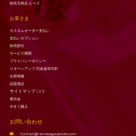
卸売天然石·ビーズ
お客さま
カスタムオーダー支払い
支払いオプション
卸売割引
サービス期間
プライバシーポリシー
リターンアンプ;代金返却方針
出荷情報
品質保証
サイトマップ
1
2
3
展示会
今すぐ購入
お問い合わせ
Contact@ratnasagarjewels.com