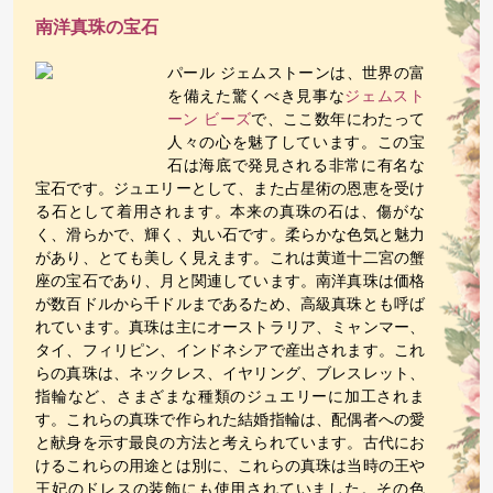
南洋真珠の宝石
パール ジェムストーンは、世界の富
を備えた驚くべき見事な
ジェムスト
ーン ビーズ
で、ここ数年にわたって
人々の心を魅了しています。この宝
石は海底で発見される非常に有名な
宝石です。ジュエリーとして、また占星術の恩恵を受け
る石として着用されます。本来の真珠の石は、傷がな
く、滑らかで、輝く、丸い石です。柔らかな色気と魅力
があり、とても美しく見えます。これは黄道十二宮の蟹
座の宝石であり、月と関連しています。南洋真珠は価格
が数百ドルから千ドルまであるため、高級真珠とも呼ば
れています。真珠は主にオーストラリア、ミャンマー、
タイ、フィリピン、インドネシアで産出されます。これ
らの真珠は、ネックレス、イヤリング、ブレスレット、
指輪など、さまざまな種類のジュエリーに加工されま
す。これらの真珠で作られた結婚指輪は、配偶者への愛
と献身を示す最良の方法と考えられています。古代にお
けるこれらの用途とは別に、これらの真珠は当時の王や
王妃のドレスの装飾にも使用されていました。その色