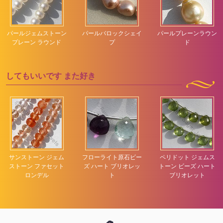
パールジェムストーン
パールバロックシェイ
パールプレーンラウン
プレーン ラウンド
プ
ド
してもいいです
また好き
サンストーン ジェム
フローライト原石ビー
ペリドット ジェムス
ストーン ファセット
ズ ハート ブリオレッ
トーン ビーズ ハート
ロンデル
ト
ブリオレット