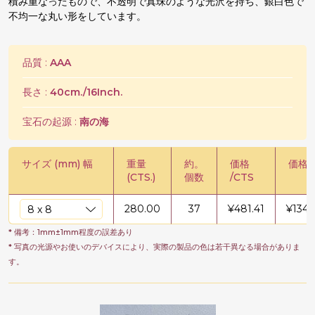
積み重なったもので、不透明で真珠のような光沢を持ち、銀白色で
不均一な丸い形をしています。
品質 :
AAA
長さ :
40cm./16Inch.
宝石の起源 :
南の海
サイズ (mm) 幅
重量
約。
価格
価格 /
(CTS.)
個数
/CTS
280.00
37
¥
481.41
¥
1347
* 備考：1mm±1mm程度の誤差あり
* 写真の光源やお使いのデバイスにより、実際の製品の色は若干異なる場合がありま
す。