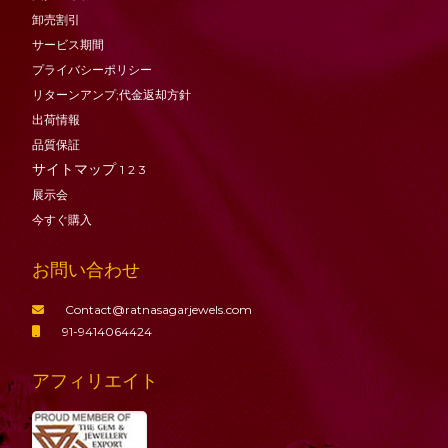
卸売割引
サービス期間
プライバシーポリシー
リターンアンプ;代金返却方針
出荷情報
品質保証
サイトマップ
1
2
3
展示会
今すぐ購入
お問い合わせ
Contact@ratnasagarjewels.com
91-9414064424
アフィリエイト