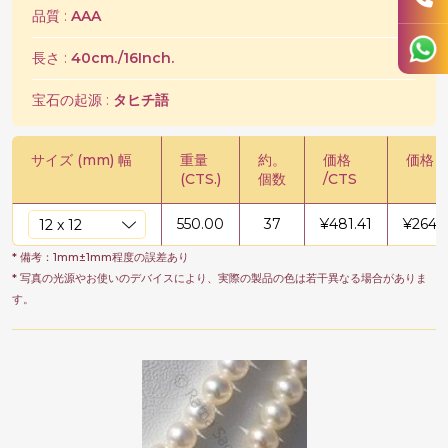
品質 :
AAA
長さ :
40cm./16Inch.
宝石の起源 :
タヒチ語
サイズ (mm) 幅
重量
約。
価格
価格 /
(CTS.)
個数
/CTS
550.00
37
¥
481.41
¥
2647
* 備考：1mm±1mm程度の誤差あり
* 写真の光源やお使いのデバイスにより、実際の製品の色は若干異なる場合がありま
す。