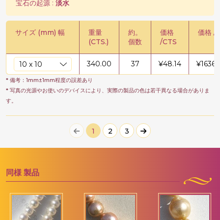
宝石の起源 :
淡水
サイズ (mm) 幅
重量
約。
価格
価格 /
(CTS.)
個数
/CTS
340.00
37
¥
48.14
¥
16368
* 備考：1mm±1mm程度の誤差あり
* 写真の光源やお使いのデバイスにより、実際の製品の色は若干異なる場合がありま
す。
1
2
3
同様
製品