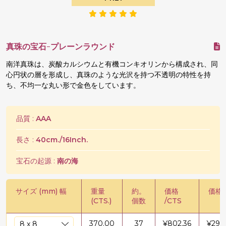
真珠の宝石-プレーンラウンド
南洋真珠は、炭酸カルシウムと有機コンキオリンから構成され、同
心円状の層を形成し、真珠のような光沢を持つ不透明の特性を持
ち、不均一な丸い形で金色をしています。
品質 :
AAA
長さ :
40cm./16Inch.
宝石の起源 :
南の海
サイズ (mm) 幅
重量
約。
価格
価格 
(CTS.)
個数
/CTS
370.00
37
¥
802.36
¥
296