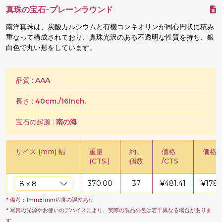
真珠の宝石-プレーンラウンド
南洋真珠は、炭酸カルシウムと有機コンキオリンが同心円状に積み
重なって構成されており、真珠光沢のある不透明な性質を持ち、銀
白色で丸い形をしています。
品質 :
AAA
長さ :
40cm./16Inch.
宝石の起源 :
南の海
サイズ (mm) 幅
重量
約。
価格
価格 /
(CTS.)
個数
/CTS
370.00
37
¥
481.41
¥
1781
* 備考：1mm±1mm程度の誤差あり
* 写真の光源やお使いのデバイスにより、実際の製品の色は若干異なる場合がありま
す。