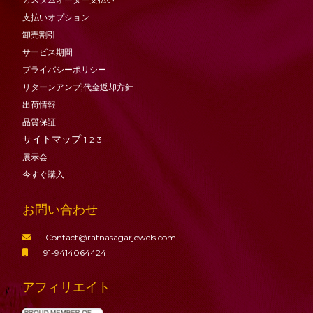
支払いオプション
卸売割引
サービス期間
プライバシーポリシー
リターンアンプ;代金返却方針
出荷情報
品質保証
サイトマップ
1
2
3
展示会
今すぐ購入
お問い合わせ
Contact@ratnasagarjewels.com
91-9414064424
アフィリエイト