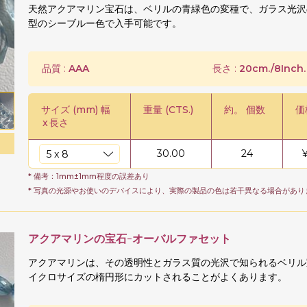
天然アクアマリン宝石は、ベリルの青緑色の変種で、ガラス光沢
型のシーブルー色で入手可能です。
品質 :
AAA
長さ :
20cm./8Inch.
サイズ (mm) 幅
重量 (CTS.)
約。 個数
価
x
長さ
30.00
24
* 備考：1mm±1mm程度の誤差あり
* 写真の光源やお使いのデバイスにより、実際の製品の色は若干異なる場合があり
アクアマリンの宝石-オーバルファセット
アクアマリンは、その透明性とガラス質の光沢で知られるベリル
イクロサイズの楕円形にカットされることがよくあります。