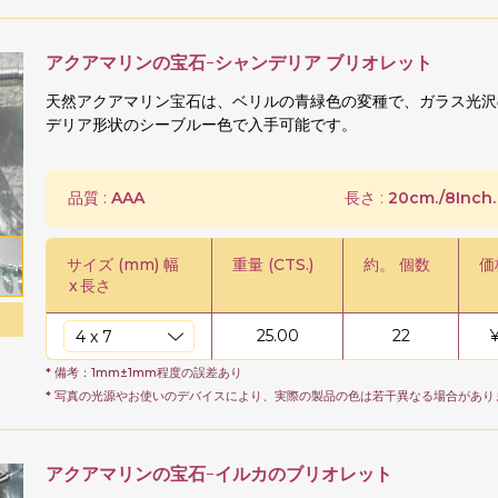
アクアマリンの宝石-シャンデリア ブリオレット
天然アクアマリン宝石は、ベリルの青緑色の変種で、ガラス光沢
デリア形状のシーブルー色で入手可能です。
品質 :
AAA
長さ :
20cm./8Inch.
サイズ (mm) 幅
重量 (CTS.)
約。 個数
価
x
長さ
25.00
22
* 備考：1mm±1mm程度の誤差あり
* 写真の光源やお使いのデバイスにより、実際の製品の色は若干異なる場合があり
アクアマリンの宝石-イルカのブリオレット