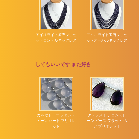
ビールクォーツ
ムーンフラワーカット
ピンクアメジスト
ローズカットカボショ
ン
ピンクオパール
ライト ジェムス
五角形の形状
アイオライト原石ファセ
アイオライト宝石ファセ
ピンクカルセドニー
ビーズ ファセッ
ットロンデルネックレス
ットオーバルネックレス
凹面カットドロップ
 ロンデル
ピンクサファイア
刻まれたハート
ピンクスピネル
刻まれた葉
してもいいです
また好き
ピンクトパーズ
多面的な長方形
ピンクトルマリン
彫刻されたカボチャ
ピンクムーンストーン
彫刻されたナゲット
ブラウンジルコン
彫刻された平らな梨
ブラックスピネル
ブラックトルマリン
ルド ジェムスト
カルセドニー ジェムス
アメジスト ジェムスト
ーズ フラット ペ
トーン ハート ブリオレ
ーン ビーズ フラット ペ
ブラックムーンストー
 プレーン
ット
ア ブリオレット
ン