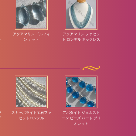
ス
アクアマリン ドルフィ
アクアマリン ファセッ
アクアマリン
ン
ン カット
ト ロンデル ネックレス
ンデリア ブリ
ジ
スキャポライト宝石ファ
アパタイト ジェムスト
ガーネット ジ
ブ
セットロンデル
ーン ビーズ ハート ブリ
ーン フラット 
オレット
オレッ