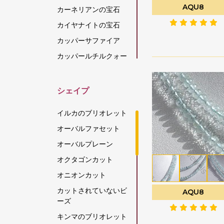
AQU8
カーネリアンの宝石
カイヤナイトの宝石
カッパーサファイア
カッパールチルクォー
ツ
カラーチェンジガーネ
シェイプ
ット
カルセドニーの宝石
イルカのブリオレット
キャッツアイ スキャポ
オーバルファセット
ライト
オーバルプレーン
グリーンアパタイト
オクタゴンカット
グリーンアメジスト
オニオンカット
グリーンオニキス
カットされていないビ
AQU8
グリーンカイヤナイト
ーズ
グリーンストロベリー
キンマのブリオレット
クォーツ