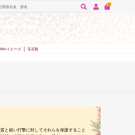
0
SPAN>ドビーズ
宝石類
物質と鋭い打撃に対してそれらを保護すること