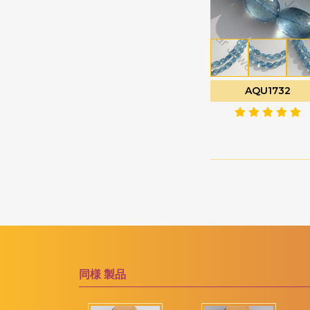
ソーダライトの宝石
ファセットナゲット
ソンゲア サファイア
ファセットラウンド
ターコイズ宝石
ファセットロンデル
タイガーアイ
ファンシーカット
AQU1732
ダイヤモンドビーズ
フラットペアーブリオ
レット
タンザナイトの宝石
フラットペアプレーン
ツァボライトの宝石
プレーンラウンド
トルマリンの宝石
プレーンロンデル
ネイビーブルーカルセ
ドニー
ぽっちゃりスムースハ
ート
ネフライトの宝石
ぽっちゃりハートのブ
バイカラークォーツ
リオレット
ハニークォーツ
ポリゴンダイヤモンド
同様
製品
バラ石英
カット
ピーチムーンストーン
マーキスカット