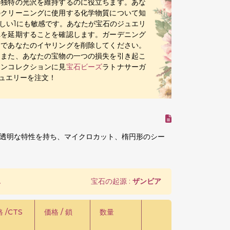
の独特の光沢を維持するのに役立ちます。あな
のクリーニングに使用する化学物質について知
しい1にも敏感です。あなたが宝石のジュエリ
れを延期することを確認します。ガーデニング
ーであなたのイヤリングを削除してください。
はまた、あなたの宝物の一つの損失を引き起こ
インコレクションに見
宝石ビーズ
ラトナサーガ
ュエリーを注文！
透明な特性を持ち、マイクロカット、楕円形のシー
.
宝石の起源 :
ザンビア
 /CTS
価格 / 鎖
数量