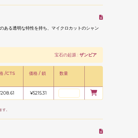
のある透明な特性を持ち、マイクロカットのシャン
宝石の起源 :
ザンビア
格 /CTS
価格 / 鎖
数量
¥
208.61
¥
5215.31
ます。