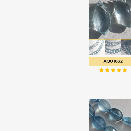
ーン
コニャッククォーツ
デュードロップブリオ
サファイアの宝石
レット
サン ストーン オレゴン
トリリアントカット
サンストーンの宝石
ドルキ ブリオレット
シーブルーカルセドニ
ハートブリオレット
ー
ハートプレーン
シトリンの宝石
AQU1632
ハーフドリル宝石
シャンパン シトリン
ハーフムーンカット
シリマナイトの宝石
パフダイヤモンドカッ
スキャポライトの宝石
ト
ストロベリークォーツ
パンカット
スペサルタイト ガーネ
ファセットキューブ
ット
ファセットコイン
スモーキークォーツ
ファセットチェスナッ
セミプレシャスマルチ
ト