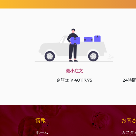
ブラックルチルクォー
ツ
ブルージルコン
ブルートパーズ
プレシャスジェムスト
ーンマルチ
プレナイトの宝石
ベスビアナイトの宝石
ヘソナイトガーネット
最小注文
ペリドットの宝石
金額は ¥ 40117.75
24時
ボツワナアゲート
ホワイトトパーズ
ホワイトムーンストー
ン
情報
お客
マラカイトの宝石
ホーム
カスタ
マルチサファイア