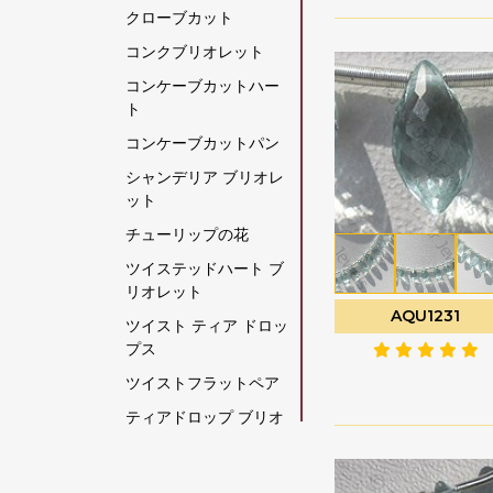
クローブカット
グリーンモスクォーツ
コンクブリオレット
クリスタルジェムスト
コンケーブカットハー
ーン
ト
クリソコラの原石
コンケーブカットパン
クリソプレーズ宝石
シャンデリア ブリオレ
グレームーンストーン
ット
グロッシュラー ガーネ
チューリップの花
ット
ツイステッドハート ブ
クロム透輝石
リオレット
コーヒームーンストー
AQU1231
ツイスト ティア ドロッ
ン
プス
コーラル
ツイストフラットペア
ゴールデンムーンスト
ティアドロップ ブリオ
ーン
レット
ゴールデンルチルクォ
ティアドロップスプレ
ーツ