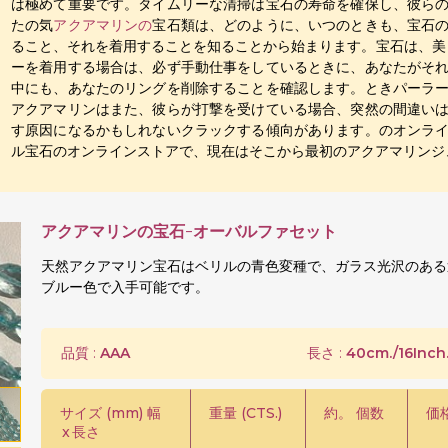
は極めて重要です。タイムリーな清掃は宝石の寿命を確保し、彼ら
たの気
アクアマリンの
宝石類は、どのように、いつのときも、宝石
ること、それを着用することを知ることから始まります。宝石は、美
ーを着用する場合は、必ず手動仕事をしているときに、あなたがそ
中にも、あなたのリングを削除することを確認します。ときパーラ
アクアマリンはまた、彼らが打撃を受けている場合、突然の間違い
す原因になるかもしれないクラックする傾向があります。のオンラ
ル宝石のオンラインストアで、現在はそこから最初のアクアマリンジ
アクアマリンの宝石-オーバルファセット
天然アクアマリン宝石はベリルの青色変種で、ガラス光沢のある
ブルー色で入手可能です。
品質 :
AAA
長さ :
40cm./16Inch
サイズ (mm) 幅
重量 (CTS.)
約。 個数
価格
x
長さ