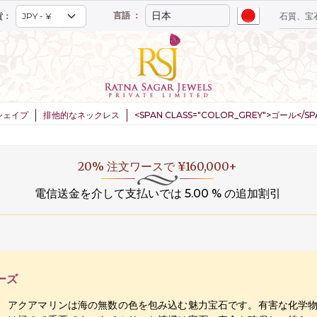
言語 ：
貨：
シェイプ
排他的なネックレス
<SPAN CLASS="COLOR_GREY">ゴール</
20% 注文ワースで ¥160,000+
電信送金を介して支払いでは 5.00 % の追加割引
ーズ
アクアマリンは海の無数の色を包み込む魅力宝石です。有害な化学