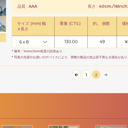
品質 :
AAA
長さ :
40cm./16Inch
サイズ (mm) 幅
重量 (CTS.)
約。 個数
価格
x
長さ
130.00
49
¥
* 備考：1mm±1mm程度の誤差あり
* 写真の光源やお使いのデバイスにより、実際の製品の色は若干異なる場合があり
1
2