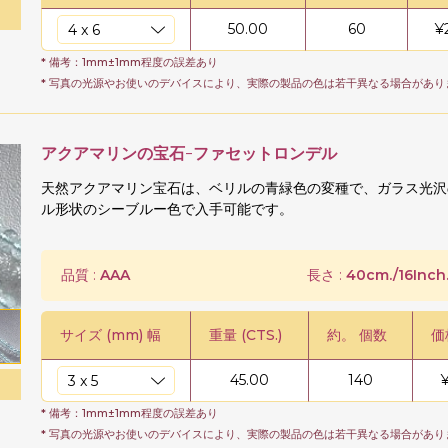
50.00
60
¥
* 備考：1mm±1mm程度の誤差あり
* 写真の光源やお使いのデバイスにより、実際の製品の色は若干異なる場合があり
アクアマリンの宝石-ファセットロンデル
天然アクアマリン宝石は、ベリルの青緑色の変種で、ガラス光沢
ル形状のシーブルー色で入手可能です。
品質 :
AAA
長さ :
40cm./16Inch
サイズ (mm) 幅
重量 (CTS.)
約。 個数
価
45.00
140
* 備考：1mm±1mm程度の誤差あり
* 写真の光源やお使いのデバイスにより、実際の製品の色は若干異なる場合があり