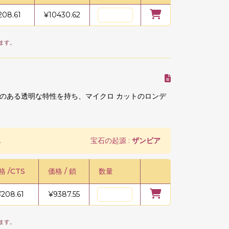
208.61
¥
10430.62
ます。
のある透明な特性を持ち、マイクロ カットのロンデ
.
宝石の起源 :
ザンビア
格 /CTS
価格 / 鎖
数量
¥
208.61
¥
9387.55
ます。