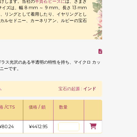
届けします。当社の
半貴石ビーズに
は、さまざ
は、幅 8 mm ～ 9 mm、長さ 13 mm
たり、リングとして着用したり、イヤリングとし
 カルセドニー、カーネリアン、ルビーの宝石
ガラス光沢のある半透明の特性を持ち、マイクロ カッ
ニーです。
.
宝石の起源 :
インド
格 /CTS
価格 / 鎖
数量
¥
80.24
¥
4412.95