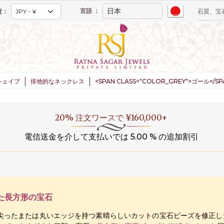
言語 ：
貨：
シェイプ
排他的なネックレス
<SPAN CLASS="COLOR_GREY">ゴール</
20% 注文ワースで ¥160,000+
電信送金を介して支払いでは 5.00 % の追加割引
た長方形の宝石
ったまたは丸いエッジを持つ素晴らしいカットの宝石ビーズを修正したものです。