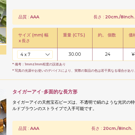
品質 :
AAA
長さ :
20cm./8Inch.
サイズ (mm) 幅
重量 (CTS.)
約。 個数
価格
x
長さ
30.00
24
¥
* 備考：1mm±1mm程度の誤差あり
* 写真の光源やお使いのデバイスにより、実際の製品の色は若干異なる場合があり
タイガーアイ-多面的な長方形
タイガーアイの天然宝石ビーズは、不透明で絹のような光沢の特
ルドブラウンのストライプで入手可能です。
品質 :
AAA
長さ :
20cm./8Inch.