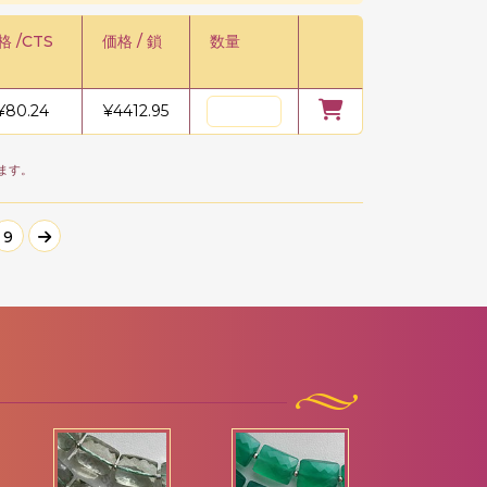
格 /CTS
価格 / 鎖
数量
¥
80.24
¥
4412.95
ます。
9