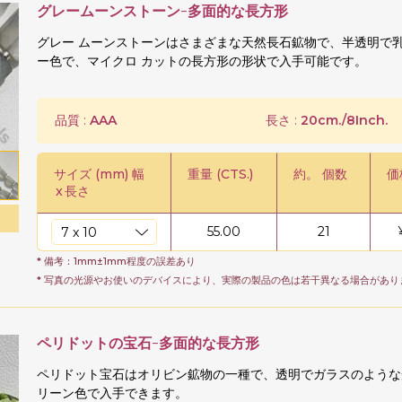
グレームーンストーン-多面的な長方形
グレー ムーンストーンはさまざまな天然長石鉱物で、半透明で
ー色で、マイクロ カットの長方形の形状で入手可能です。
品質 :
AAA
長さ :
20cm./8Inch.
サイズ (mm) 幅
重量 (CTS.)
約。 個数
価
x
長さ
55.00
21
* 備考：1mm±1mm程度の誤差あり
* 写真の光源やお使いのデバイスにより、実際の製品の色は若干異なる場合があり
ペリドットの宝石-多面的な長方形
ペリドット宝石はオリビン鉱物の一種で、透明でガラスのような
リーン色で入手できます。