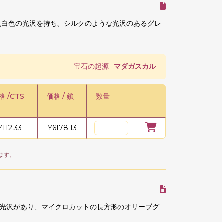
乳白色の光沢を持ち、シルクのような光沢のあるグレ
宝石の起源 :
マダガスカル
格 /CTS
価格 / 鎖
数量
¥
112.33
¥
6178.13
ます。
光沢があり、マイクロカットの長方形のオリーブグ