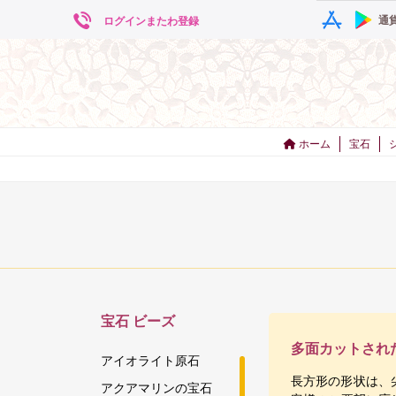
通
ログインまたわ登録
ホーム
宝石
宝石
ビーズ
多面カットされ
アイオライト原石
長方形の形状は、尖
アクアマリンの宝石