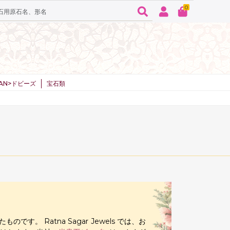
0
SPAN>ドビーズ
宝石類
 Ratna Sagar Jewels では、お