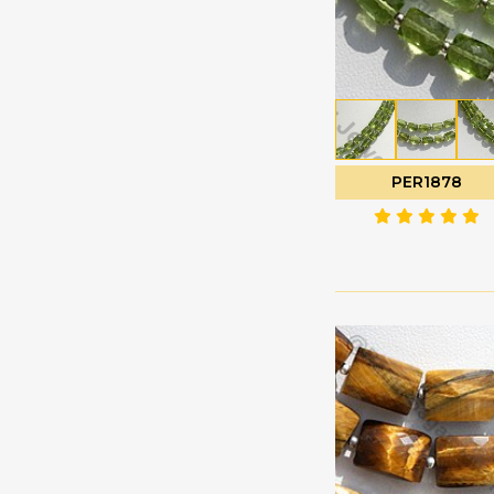
ーン
コニャッククォーツ
デュードロップブリオ
サファイアの宝石
レット
サン ストーン オレゴン
トリリアントカット
サンストーンの宝石
ドルキ ブリオレット
シーブルーカルセドニ
ハートブリオレット
PER1878
ー
ハートプレーン
シトリンの宝石
ハーフドリル宝石
シャンパン シトリン
ハーフムーンカット
シリマナイトの宝石
パフダイヤモンドカッ
スキャポライトの宝石
ト
ストロベリークォーツ
パンカット
スペサルタイト ガーネ
ファセットキューブ
ット
ファセットコイン
スモーキークォーツ
ファセットチェスナッ
セミプレシャスマルチ
ト