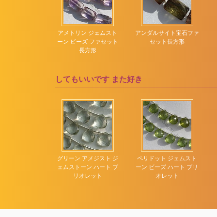
ビールクォーツ
ムーンフラワーカット
ピンクアメジスト
ローズカットカボショ
トの宝石ビーズ
アメトリン ジェムスト
アンダルサイト宝石ファ
ン
的な長方形
ーン ビーズ ファセット
セット長方形
ピンクオパール
長方形
五角形の形状
ピンクカルセドニー
凹面カットドロップ
ピンクサファイア
してもいいです
また好き
刻まれたハート
ピンクスピネル
刻まれた葉
ピンクトパーズ
多面的な長方形
ピンクトルマリン
彫刻されたカボチャ
ピンクムーンストーン
彫刻されたナゲット
ブラウンジルコン
イト ジェムスト
グリーン アメジスト ジ
ペリドット ジェムスト
彫刻された平らな梨
ブラックスピネル
ーズ ハート ブリ
ェムストーン ハート ブ
ーン ビーズ ハート ブリ
オレット
リオレット
オレット
ブラックトルマリン
ブラックムーンストー
ン