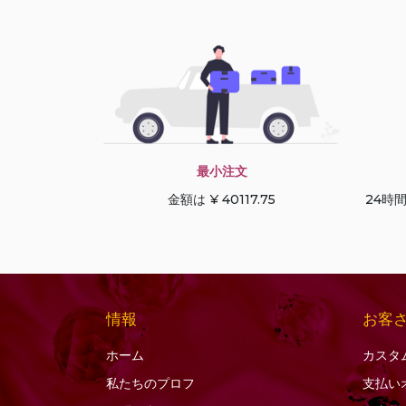
ブラックルチルクォー
ツ
ブルージルコン
ブルートパーズ
プレシャスジェムスト
ーンマルチ
プレナイトの宝石
最小注文
ベスビアナイトの宝石
金額は ¥ 40117.75
24時
ヘソナイトガーネット
ペリドットの宝石
ボツワナアゲート
ホワイトトパーズ
情報
お客
ホワイトムーンストー
ン
ホーム
カスタ
マラカイトの宝石
私たちのプロフ
支払い
マルチサファイア