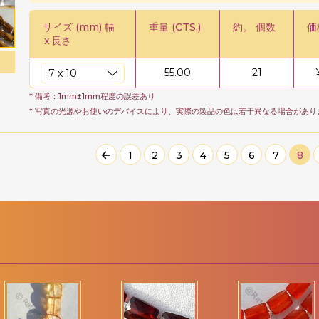
サイズ (mm) 幅
重量 (CTS.)
約。 個数
価
x
長さ
55.00
21
* 備考：1mm±1mm程度の誤差あり
* 写真の光源やお使いのデバイスにより、実際の製品の色は若干異なる場合があり
1
2
3
4
5
6
7
8