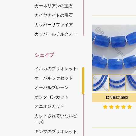
カーネリアンの宝石
カイヤナイトの宝石
カッパーサファイア
カッパールチルクォー
ツ
カラーチェンジガーネ
シェイプ
ット
カルセドニーの宝石
イルカのブリオレット
キャッツアイ スキャポ
オーバルファセット
ライト
オーバルプレーン
グリーンアパタイト
オクタゴンカット
DNBC1582
グリーンアメジスト
オニオンカット
グリーンオニキス
カットされていないビ
グリーンカイヤナイト
ーズ
グリーンストロベリー
キンマのブリオレット
クォーツ