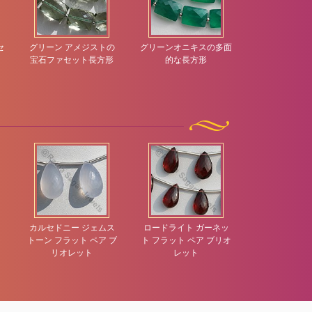
セ
グリーン アメジストの
グリーンオニキスの多面
クリスタルジ
宝石ファセット長方形
的な長方形
ンファセッ
ト
カルセドニー ジェムス
ロードライト ガーネッ
貴重な多面カ
ト
トーン フラット ペア ブ
ト フラット ペア ブリオ
デル
リオレット
レット