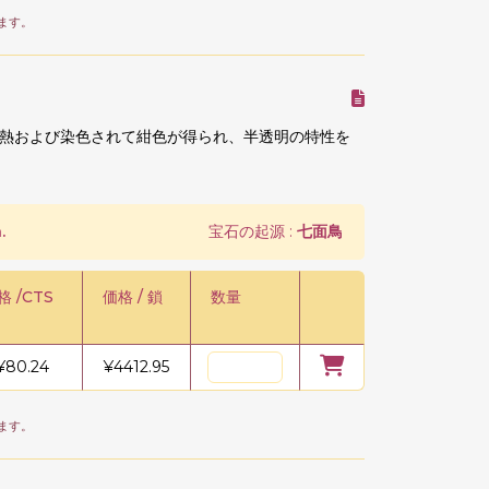
ます。
熱および染色されて紺色が得られ、半透明の特性を
.
宝石の起源 :
七面鳥
格 /CTS
価格 / 鎖
数量
¥
80.24
¥
4412.95
ます。