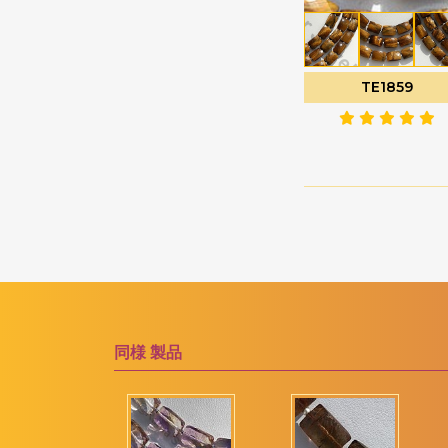
ソーダライトの宝石
ファセットナゲット
ソンゲア サファイア
ファセットラウンド
ターコイズ宝石
ファセットロンデル
TE1859
タイガーアイ
ファンシーカット
ダイヤモンドビーズ
フラットペアーブリオ
レット
タンザナイトの宝石
フラットペアプレーン
ツァボライトの宝石
プレーンラウンド
トルマリンの宝石
プレーンロンデル
ネイビーブルーカルセ
ドニー
ぽっちゃりスムースハ
ート
ネフライトの宝石
ぽっちゃりハートのブ
同様
製品
バイカラークォーツ
リオレット
ハニークォーツ
ポリゴンダイヤモンド
バラ石英
カット
ピーチムーンストーン
マーキスカット