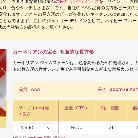
じて、さまざまな種類の宝石
の長方形の宝石ビーズ
をデザインし、お
り、色やタッチもさまざまです。当社の AAA 品質の長方形ビーズのサイズ
の間で変化します。これらの長方形のビーズを美しいネックレスに追加し
こともできます。注目のジュエリー デザインとして、ネイビー ブルー
状の当社独自の品揃えをご覧ください。
カーネリアンの宝石-多面的な長方形
カーネリアン ジェムストーンは、色を高めるために処理され、
トの長方形の赤オレンジ色で入手可能なさまざまな天然カルセド
品質 :
AAA
長さ :
20cm./8Inch
サイズ (mm) 幅
重量 (CTS.)
約。 個数
価
x
長さ
55.00
21
* 備考：1mm±1mm程度の誤差あり