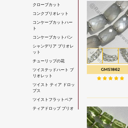
クローブカット
グリーンモスクォーツ
コンクブリオレット
クリスタルジェムスト
コンケーブカットハー
ーン
ト
クリソコラの原石
コンケーブカットパン
クリソプレーズ宝石
シャンデリア ブリオレ
グレームーンストーン
ット
グロッシュラー ガーネ
チューリップの花
ット
GMS1862
ツイステッドハート ブ
クロム透輝石
リオレット
コーヒームーンストー
ツイスト ティア ドロッ
ン
プス
コーラル
ツイストフラットペア
ゴールデンムーンスト
ティアドロップ ブリオ
ーン
レット
ゴールデンルチルクォ
ティアドロップスプレ
ーツ