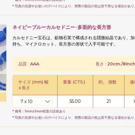
* 写真の光源やお使いのデバイスにより、実際の製品の色は若干異なる場合があり
ネイビーブルーカルセドニー-多面的な長方形
カルセドニー宝石は、鉱物石英で構成される隠微結晶であり、加
持ち、マイクロカット、長方形の形状で入手可能です。
品質 :
AAA
長さ :
20cm./8Inch
サイズ (mm) 幅
重量 (CTS.)
約。 個数
価
x
長さ
55.00
21
* 備考：1mm±1mm程度の誤差あり
* 写真の光源やお使いのデバイスにより、実際の製品の色は若干異なる場合があり