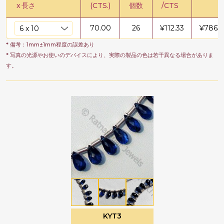
x
長さ
(CTS.)
個数
/CTS
70.00
26
¥
112.33
¥
7863
* 備考：1mm±1mm程度の誤差あり
* 写真の光源やお使いのデバイスにより、実際の製品の色は若干異なる場合がありま
す。
KYT3