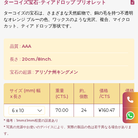
ターコイズ宝石-ティアドロップ ブリオレット
ターコイズの宝石は、さまざまな天然鉱物で、銅の毛を持つ不透明
なオレンジ ブルーの色、ワックスのような光沢、複合、マイクロ
カット、ティア ドロップ形状です。
品質 :
AAA
長さ :
20cm./8Inch.
宝石の起源 :
アリゾナ州キングメン
サイズ (mm) 幅
重量
約。
価格
価格 /
x
長さ
(CTS.)
個数
/CTS
70.00
24
¥
160.47
¥
1123
* 備考：1mm±1mm程度の誤差あり
* 写真の光源やお使いのデバイスにより、実際の製品の色は若干異なる場合がありま
す。