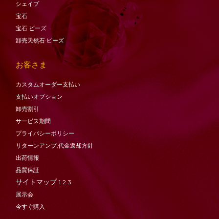
シェイプ
宝石
宝石
ビーズ
卸売天然石·ビーズ
お客さま
カスタムオーダー支払い
支払いオプション
卸売割引
サービス期間
プライバシーポリシー
リターンアンプ;代金返却方針
出荷情報
品質保証
サイトマップ
1
2
3
展示会
今すぐ購入