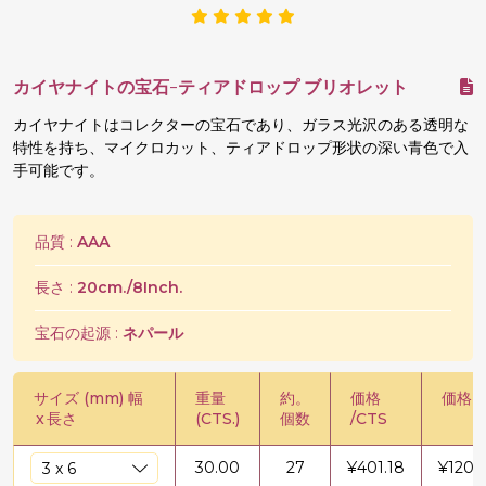
カイヤナイトの宝石-ティアドロップ ブリオレット
カイヤナイトはコレクターの宝石であり、ガラス光沢のある透明な
特性を持ち、マイクロカット、ティアドロップ形状の深い青色で入
手可能です。
品質 :
AAA
長さ :
20cm./8Inch.
宝石の起源 :
ネパール
サイズ (mm) 幅
重量
約。
価格
価格 /
x
長さ
(CTS.)
個数
/CTS
30.00
27
¥
401.18
¥
1203