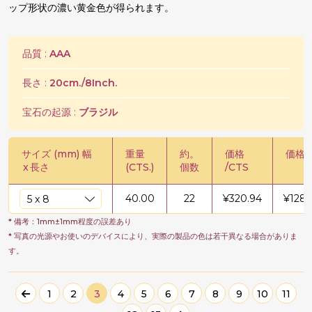
ップ形状の濃い黄金色が得られます。
品質 :
AAA
長さ :
20cm./8Inch.
宝石の起源 :
ブラジル
サイズ (mm) 幅
重量
約。
価格
価格 /
x
長さ
(CTS.)
個数
/CTS
40.00
22
¥
320.94
¥
1283
* 備考：1mm±1mm程度の誤差あり
* 写真の光源やお使いのデバイスにより、実際の製品の色は若干異なる場合がありま
す。
1
2
3
4
5
6
7
8
9
10
11