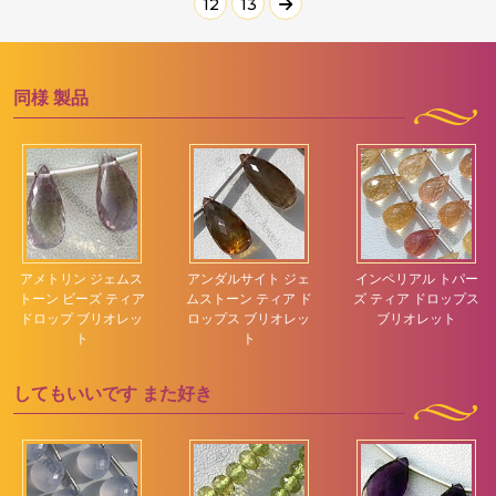
12
13
同様
製品
アメトリン ジェムス
アンダルサイト ジェ
インペリアル トパー
トーン ビーズ ティア
ムストーン ティア ド
ズ ティア ドロップス
ドロップ ブリオレッ
ロップス ブリオレッ
ブリオレット
ト
ト
してもいいです
また好き