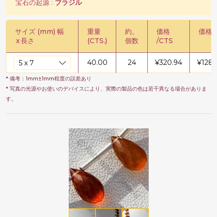
宝石の起源 :
ブラジル
サイズ (mm) 幅
重量
約。
価格
価格 /
x
長さ
(CTS.)
個数
/CTS
40.00
24
¥
320.94
¥
1283
* 備考：1mm±1mm程度の誤差あり
* 写真の光源やお使いのデバイスにより、実際の製品の色は若干異なる場合がありま
す。