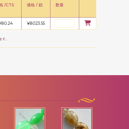
格 /CTS
価格 / 鎖
数量
¥
80.24
¥
8023.55
ます。