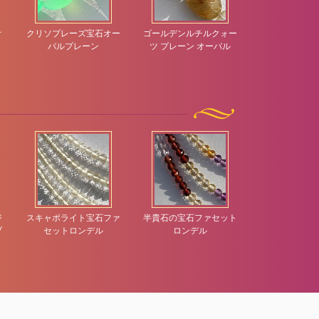
オ
クリソプレーズ宝石オー
ゴールデンルチルクォー
サファイア原
バルプレーン
ツ プレーン オーバル
プレー
ジ
スキャポライト宝石ファ
半貴石の宝石ファセット
レモンクォーツ
ブ
セットロンデル
ロンデル
ブリオレ