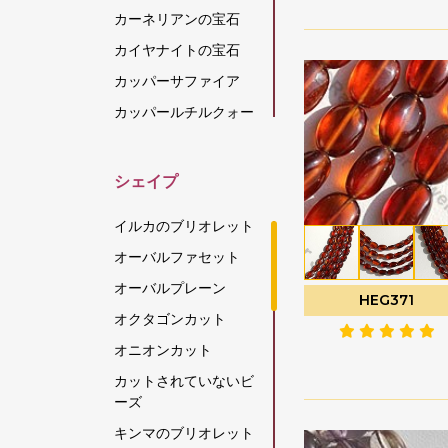
カーネリアンの宝石
カイヤナイトの宝石
カッパーサファイア
カッパールチルクォー
ツ
カラーチェンジガーネ
シェイプ
ット
カルセドニーの宝石
イルカのブリオレット
キャッツアイ スキャポ
オーバルファセット
ライト
オーバルプレーン
グリーンアパタイト
HEG371
オクタゴンカット
グリーンアメジスト
オニオンカット
グリーンオニキス
カットされていないビ
グリーンカイヤナイト
ーズ
グリーンストロベリー
キンマのブリオレット
クォーツ