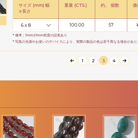
サイズ (mm) 幅
重量 (CTS.)
約。 個数
価
x
長さ
100.00
57
* 備考：1mm±1mm程度の誤差あり
* 写真の光源やお使いのデバイスにより、実際の製品の色は若干異なる場合があり
1
2
3
4