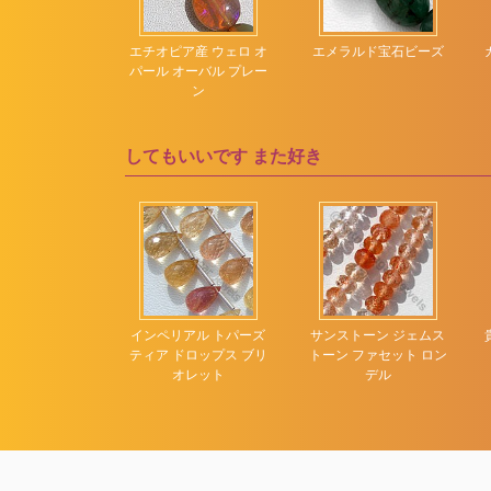
ビールクォーツ
ムーンフラワーカット
ン宝石オーバル
エチオピア産 ウェロ オ
エメラルド宝石ビーズ
ピンクアメジスト
ローズカットカボショ
プレーン
パール オーバル プレー
ン
ン
ピンクオパール
五角形の形状
ピンクカルセドニー
してもいいです
また好き
凹面カットドロップ
ピンクサファイア
刻まれたハート
ピンクスピネル
刻まれた葉
ピンクトパーズ
多面的な長方形
ピンクトルマリン
彫刻されたカボチャ
ピンクムーンストーン
彫刻されたナゲット
スト ジェムスト
インペリアル トパーズ
サンストーン ジェムス
ブラウンジルコン
ーズ ファセット
ティア ドロップス ブリ
トーン ファセット ロン
彫刻された平らな梨
ブラックスピネル
ロンデル
オレット
デル
ブラックトルマリン
ブラックムーンストー
ン