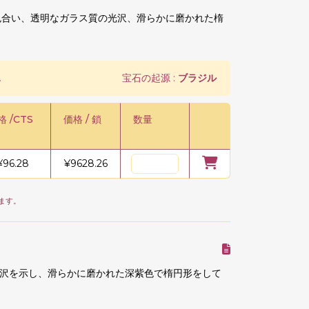
の色合い、透明なガラス質の光沢、滑らかに磨かれた楕
.
宝石の起源 :
ブラジル
格 /CTS
価格 / 鎖
数量
¥
96.28
¥
9628.26
ます。
沢を示し、滑らかに磨かれた深紫色で楕円形をして