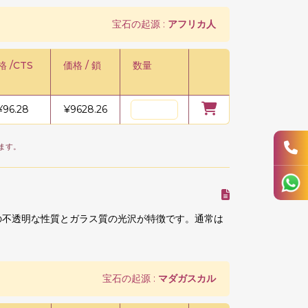
宝石の起源 :
アフリカ人
格 /CTS
価格 / 鎖
数量
¥
96.28
¥
9628.26
ます。
の不透明な性質とガラス質の光沢が特徴です。通常は
宝石の起源 :
マダガスカル