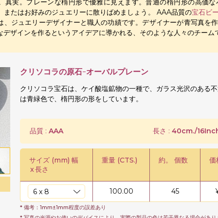
。真実。プレーンな楕円形で優雅に見えます。普通の楕円形の高価な
、またはお好みのジュエリーに散りばめましょう。 AAA品質の
宝石ビ
は、ジュエリーデザイナーと職人の功績です。デザイナーが青写真を
なデザインを作るというアイデアに導かれる、そのような人々のチーム
クリソコラの原石-オーバルプレーン
クリソコラ宝石は、ケイ酸塩鉱物の一種で、ガラス光沢のある不
は青緑色で、楕円形の形をしています。
品質 :
AAA
長さ :
40cm./16Inch
サイズ (mm) 幅
重量 (CTS.)
約。 個数
価
x
長さ
100.00
45
* 備考：1mm±1mm程度の誤差あり
* 写真の光源やお使いのデバイスにより、実際の製品の色は若干異なる場合があり