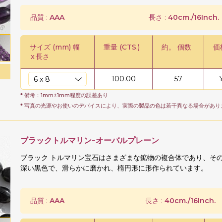
品質 :
AAA
長さ :
40cm./16Inch.
サイズ (mm) 幅
重量 (CTS.)
約。 個数
価
x
長さ
100.00
57
* 備考：1mm±1mm程度の誤差あり
* 写真の光源やお使いのデバイスにより、実際の製品の色は若干異なる場合があり
ブラックトルマリン-オーバルプレーン
ブラック トルマリン宝石はさまざまな鉱物の複合体であり、そ
深い黒色で、滑らかに磨かれ、楕円形に形作られています。
品質 :
AAA
長さ :
40cm./16Inch.