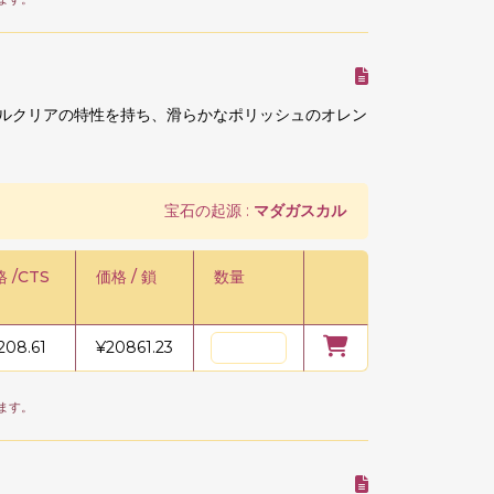
タルクリアの特性を持ち、滑らかなポリッシュのオレン
宝石の起源 :
マダガスカル
 /CTS
価格 / 鎖
数量
208.61
¥
20861.23
ます。