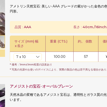
アメトリン天然宝石: 美しい AAA グレードの紫がかった金色
円形。
品質 :
AAA
長さ :
40cm./16Inch
サイズ (mm) 幅
重量 (CTS.)
約。 個数
価
x
長さ
100.00
57
* 備考：1mm±1mm程度の誤差あり
* 写真の光源やお使いのデバイスにより、実際の製品の色は若干異なる場合があり
アメジストの宝石-オーバルプレーン
天然水晶の変種であるアメジスト宝石は、透明性とガラス質の光
います。