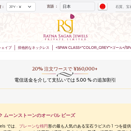
言語 ：
貨：
シェイプ
排他的なネックレス
<SPAN CLASS="COLOR_GREY">ゴール</
20% 注文ワースで ¥160,000+
電信送金を介して支払いでは 5.00 % の追加割引
ク ムーンストーンのオーバル ビーズ
wels では
、プレーンな楕円
形の最も人気のある宝石ラピスの 1 つを