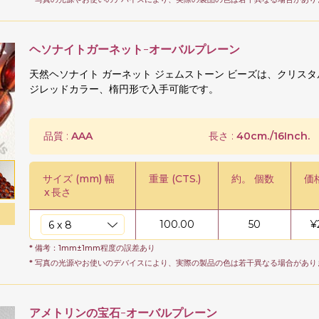
ヘソナイトガーネット-オーバルプレーン
天然ヘソナイト ガーネット ジェムストーン ビーズは、クリス
ジレッドカラー、楕円形で入手可能です。
品質 :
AAA
長さ :
40cm./16Inch.
サイズ (mm) 幅
重量 (CTS.)
約。 個数
価格
x
長さ
100.00
50
¥
* 備考：1mm±1mm程度の誤差あり
* 写真の光源やお使いのデバイスにより、実際の製品の色は若干異なる場合があり
アメトリンの宝石-オーバルプレーン