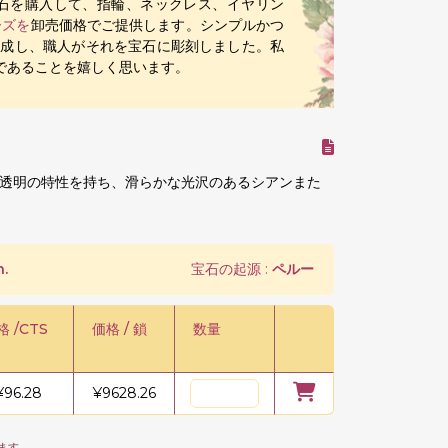
石を購入して、指輪、ネックレス、イヤリン
ーズを
卸売価格でご提供します。シンプルかつ
作成し、職人がそれを宝石に彫刻しました。私
であることを嬉しく思います。
透明の特性を持ち、滑らかな光沢のあるシアンまた
.
宝石の起源 :
ペルー
格 /CTS
価格 / 鎖
数量
¥
96.28
¥
9628.26
ます。