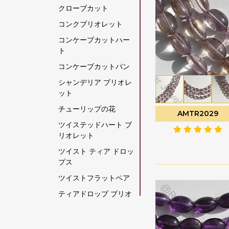
クローブカット
グリーンモスクォーツ
コンクブリオレット
クリスタルジェムスト
コンケーブカットハー
ーン
ト
クリソコラの原石
コンケーブカットパン
クリソプレーズ宝石
シャンデリア ブリオレ
グレームーンストーン
ット
グロッシュラー ガーネ
チューリップの花
AMTR2029
ット
ツイステッドハート ブ
クロム透輝石
リオレット
コーヒームーンストー
ツイスト ティア ドロッ
ン
プス
コーラル
ツイストフラットペア
ゴールデンムーンスト
ティアドロップ ブリオ
ーン
レット
ゴールデンルチルクォ
ティアドロップスプレ
ーツ