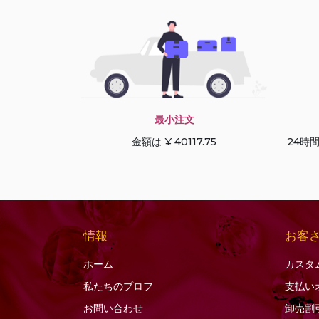
ブラックルチルクォー
ツ
ブルージルコン
ブルートパーズ
プレシャスジェムスト
ーンマルチ
最小注文
プレナイトの宝石
金額は ¥ 40117.75
24時
ベスビアナイトの宝石
ヘソナイトガーネット
ペリドットの宝石
ボツワナアゲート
ホワイトトパーズ
情報
お客
ホワイトムーンストー
ホーム
カスタ
ン
私たちのプロフ
支払い
マラカイトの宝石
お問い合わせ
卸売割
マルチサファイア