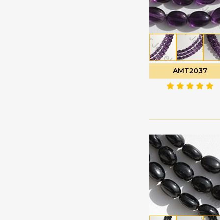
ーン
コニャッククォーツ
デュードロップブリオ
サファイアの宝石
レット
サン ストーン オレゴン
トリリアントカット
サンストーンの宝石
ドルキ ブリオレット
AMT2037
シーブルーカルセドニ
ハートブリオレット
ー
ハートプレーン
シトリンの宝石
ハーフドリル宝石
シャンパン シトリン
ハーフムーンカット
シリマナイトの宝石
パフダイヤモンドカッ
スキャポライトの宝石
ト
ストロベリークォーツ
パンカット
スペサルタイト ガーネ
ファセットキューブ
ット
ファセットコイン
スモーキークォーツ
ファセットチェスナッ
セミプレシャスマルチ
ト