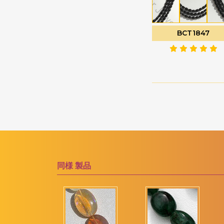
ソーダライトの宝石
ファセットナゲット
ソンゲア サファイア
ファセットラウンド
BCT1847
ターコイズ宝石
ファセットロンデル
タイガーアイ
ファンシーカット
ダイヤモンドビーズ
フラットペアーブリオ
レット
タンザナイトの宝石
フラットペアプレーン
ツァボライトの宝石
プレーンラウンド
トルマリンの宝石
プレーンロンデル
ネイビーブルーカルセ
ドニー
ぽっちゃりスムースハ
ート
ネフライトの宝石
同様
製品
ぽっちゃりハートのブ
バイカラークォーツ
リオレット
ハニークォーツ
ポリゴンダイヤモンド
バラ石英
カット
ピーチムーンストーン
マーキスカット