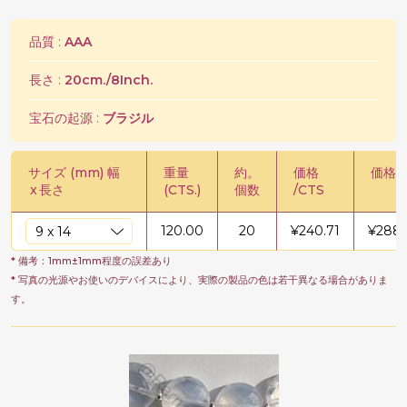
品質 :
AAA
長さ :
20cm./8Inch.
宝石の起源 :
ブラジル
サイズ (mm) 幅
重量
約。
価格
価格 /
x
長さ
(CTS.)
個数
/CTS
120.00
20
¥
240.71
¥
288
* 備考：1mm±1mm程度の誤差あり
* 写真の光源やお使いのデバイスにより、実際の製品の色は若干異なる場合がありま
す。