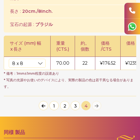
長さ :
20cm./8Inch.
宝石の起源 :
ブラジル
サイズ (mm) 幅
重量
約。
価格
価格 /
x
長さ
(CTS.)
個数
/CTS
70.00
22
¥
176.52
¥
12356
* 備考：1mm±1mm程度の誤差あり
* 写真の光源やお使いのデバイスにより、実際の製品の色は若干異なる場合がありま
す。
1
2
3
4
同様
製品