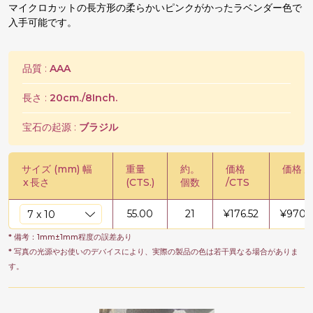
マイクロカットの長方形の柔らかいピンクがかったラベンダー色で
入手可能です。
品質 :
AAA
長さ :
20cm./8Inch.
宝石の起源 :
ブラジル
サイズ (mm) 幅
重量
約。
価格
価格 /
x
長さ
(CTS.)
個数
/CTS
55.00
21
¥
176.52
¥
9708
* 備考：1mm±1mm程度の誤差あり
* 写真の光源やお使いのデバイスにより、実際の製品の色は若干異なる場合がありま
す。