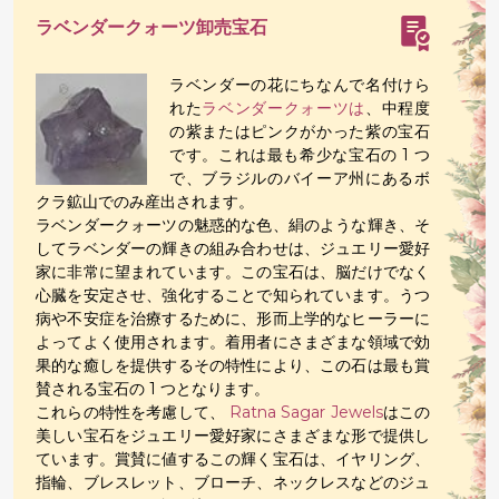
ラベンダークォーツ卸売宝石
ラベンダーの花にちなんで名付けら
れた
ラベンダークォーツは
、中程度
の紫またはピンクがかった紫の宝石
です。これは最も希少な宝石の 1 つ
で、ブラジルのバイーア州にあるボ
クラ鉱山でのみ産出されます。
ラベンダークォーツの魅惑的な色、絹のような輝き、そ
してラベンダーの輝きの組み合わせは、ジュエリー愛好
家に非常に望まれています。この宝石は、脳だけでなく
心臓を安定させ、強化することで知られています。うつ
病や不安症を治療するために、形而上学的なヒーラーに
よってよく使用されます。着用者にさまざまな領域で効
果的な癒しを提供するその特性により、この石は最も賞
賛される宝石の 1 つとなります。
これらの特性を考慮して、
Ratna Sagar Jewels
はこの
美しい宝石をジュエリー愛好家にさまざまな形で提供し
ています。賞賛に値するこの輝く宝石は、イヤリング、
指輪、ブレスレット、ブローチ、ネックレスなどのジュ