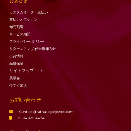
お客さま
カスタムオーダー支払い
支払いオプション
卸売割引
サービス期間
プライバシーポリシー
リターンアンプ;代金返却方針
出荷情報
品質保証
サイトマップ
1
2
3
展示会
今すぐ購入
お問い合わせ
Contact@ratnasagarjewels.com
91-9414064424