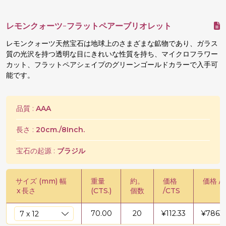
レモンクォーツ-フラットペアーブリオレット
レモンクォーツ天然宝石は地球上のさまざまな鉱物であり、ガラス
質の光沢を持つ透明な目にきれいな性質を持ち、マイクロフラワー
カット、フラットペアシェイプのグリーンゴールドカラーで入手可
能です。
品質 :
AAA
長さ :
20cm./8Inch.
宝石の起源 :
ブラジル
サイズ (mm) 幅
重量
約。
価格
価格 / 
x
長さ
(CTS.)
個数
/CTS
70.00
20
¥
112.33
¥
7863