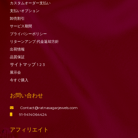
カスタムオーダー支払い
支払いオプション
卸売割引
サービス期間
プライバシーポリシー
リターンアンプ;代金返却方針
出荷情報
品質保証
サイトマップ
1
2
3
展示会
今すぐ購入
お問い合わせ
Contact@ratnasagarjewels.com
91-9414064424
アフィリエイト