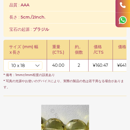
品質 :
AAA
長さ :
5cm./2Inch.
宝石の起源 :
ブラジル
サイズ (mm) 幅
重量
約。
価格
価格 /
x
長さ
(CTS.)
個数
/CTS
40.00
2
¥
160.47
¥
6418
* 備考：1mm±1mm程度の誤差あり
* 写真の光源やお使いのデバイスにより、実際の製品の色は若干異なる場合がありま
す。