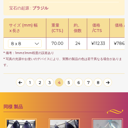
宝石の起源 :
ブラジル
サイズ (mm) 幅
重量
約。
価格
価格 / 
x
長さ
(CTS.)
個数
/CTS
70.00
24
¥
112.33
¥
7863
* 備考：1mm±1mm程度の誤差あり
* 写真の光源やお使いのデバイスにより、実際の製品の色は若干異なる場合がありま
す。
1
2
3
4
5
6
7
8
同様
製品