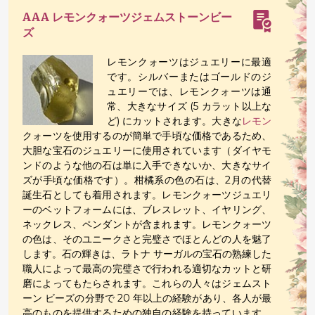
AAA レモンクォーツジェムストーンビー
ズ
レモンクォーツはジュエリーに最適
です。シルバーまたはゴールドのジ
ュエリーでは、レモンクォーツは通
常、大きなサイズ (5 カラット以上な
ど) にカットされます。大きな
レモン
クォーツを使用するのが簡単で手頃な価格であるため、
大胆な宝石のジュエリーに使用されています（ダイヤモ
ンドのような他の石は単に入手できないか、大きなサイ
ズが手頃な価格です）。柑橘系の色の石は、2月の代替
誕生石としても着用されます。レモンクォーツジュエリ
ーのベットフォームには、ブレスレット、イヤリング、
ネックレス、ペンダントが含まれます。レモンクォーツ
の色は、そのユニークさと完璧さでほとんどの人を魅了
します。石の輝きは、ラトナ サーガルの宝石の熟練した
職人によって最高の完璧さで行われる適切なカットと研
磨によってもたらされます。これらの人々はジェムスト
ーン ビーズの分野で 20 年以上の経験があり、各人が最
高のものを提供するための独自の経験を持っています。