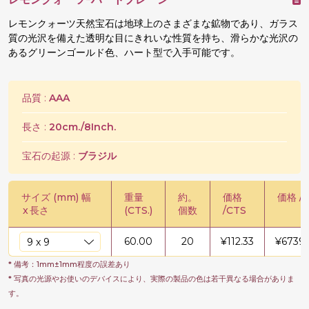
レモンクォーツ天然宝石は地球上のさまざまな鉱物であり、ガラス
質の光沢を備えた透明な目にきれいな性質を持ち、滑らかな光沢の
あるグリーンゴールド色、ハート型で入手可能です。
品質 :
AAA
長さ :
20cm./8Inch.
宝石の起源 :
ブラジル
サイズ (mm) 幅
重量
約。
価格
価格 / 
x
長さ
(CTS.)
個数
/CTS
60.00
20
¥
112.33
¥
6739.
* 備考：1mm±1mm程度の誤差あり
* 写真の光源やお使いのデバイスにより、実際の製品の色は若干異なる場合がありま
す。