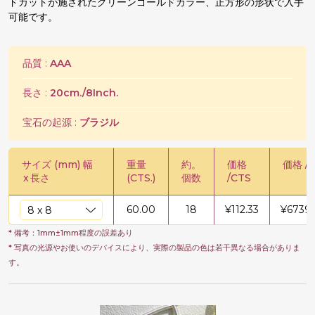
ドカットが施されたグリーンゴールドカラー、正方形の形状で入手
可能です。
品質 :
AAA
長さ :
20cm./8Inch.
宝石の起源 :
ブラジル
サイズ (mm) 幅
重量
約。
価格
価格 / 
x
長さ
(CTS.)
個数
/CTS
60.00
18
¥
112.33
¥
6739.
* 備考：1mm±1mm程度の誤差あり
* 写真の光源やお使いのデバイスにより、実際の製品の色は若干異なる場合がありま
す。