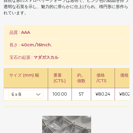
自然な形のストロベリークォーツは透明で、ピンク色の結晶を持つ
透明な石英を示し、魅力的に滑らかに仕上げられ、楕円形に形作ら
れています。
品質 :
AAA
長さ :
40cm./16Inch.
宝石の起源 :
マダガスカル
サイズ (mm) 幅
重量
約。
価格
価格 /
(CTS.)
個数
/CTS
100.00
57
¥
80.24
¥
8023