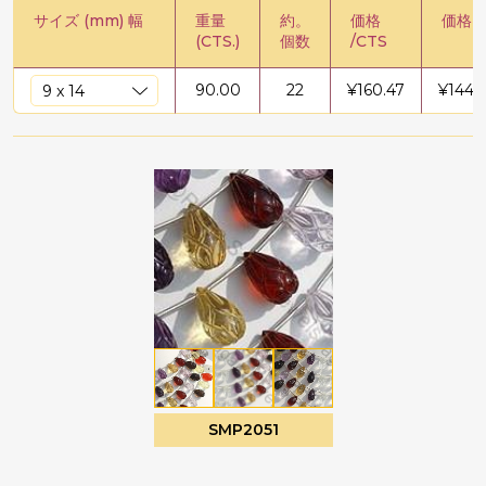
サイズ (mm) 幅
重量
約。
価格
価格 /
(CTS.)
個数
/CTS
90.00
22
¥
160.47
¥
1444
SMP2051