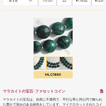
70.00
22
¥
176.52
¥
12356
MLG1860
マラカイトの宝石-ファセットコイン
マラカイトの宝石は、自然に不透明で、平行な帯と同心円で飾られ
た豊かで深みのある緑色をしています。マイクロカットされたコイ