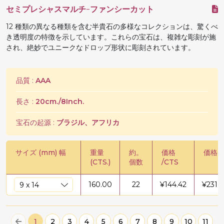
セミプレシャスマルチ-ファンシーカット
12 種類の異なる種類を含む半貴石の多様なコレクションは、驚くべ
き透明度の特徴を示しています。これらの宝石は、複雑な彫刻が施
され、絶妙でユニークなドロップ形状に彫刻されています。
品質 :
AAA
長さ :
20cm./8Inch.
宝石の起源 :
ブラジル、アフリカ
サイズ (mm) 幅
重量
約。
価格
価格 /
(CTS.)
個数
/CTS
160.00
22
¥
144.42
¥
2310
1
2
3
4
5
6
7
8
9
10
11