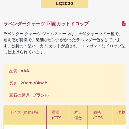
LQ2020
ラベンダークォーツ-凹面カットドロップ
ラベンダー クォーツ ジェムストーンは、天然クォーツの一種で、
透明感が特徴で、繊細なピンクがかったラベンダー色をしていま
す。独特の凹型ハニカム カットが施され、エレガントなドロップ型
に仕上げられています。
品質 :
AAA
長さ :
20cm./8Inch.
宝石の起源 :
ブラジル
サイズ (mm) 幅
重量
約。
価格
価格 /
(CTS.)
個数
/CTS