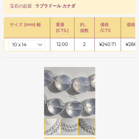
宝石の起源 :
ラブラドール カナダ
サイズ (mm) 幅
重量
約。
価格
価格 /
(CTS.)
個数
/CTS
12.00
2
¥
240.71
¥
288