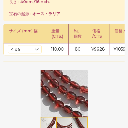
長さ :
40cm./16Inch.
宝石の起源 :
オーストラリア
サイズ (mm) 幅
重量
約。
価格
価格 / 
(CTS.)
個数
/CTS
110.00
80
¥
96.28
¥
10591