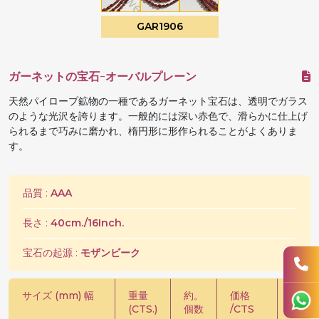
GAR1906
ガーネットの宝石-オーバルプレーン
天然パイロープ鉱物の一種であるガーネット宝石は、透明でガラス
のような光沢を誇ります。一般的には深い赤色で、滑らかに仕上げ
られるまで巧みに磨かれ、楕円形に形作られることがよくありま
す。
品質 :
AAA
長さ :
40cm./16Inch.
宝石の起源 :
モザンビーク
サイズ (mm) 幅
重量
約。
価格
価格 /
(CTS.)
個数
/CTS