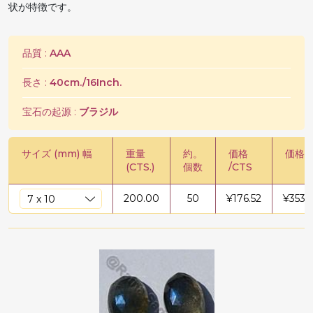
状が特徴です。
品質 :
AAA
長さ :
40cm./16Inch.
宝石の起源 :
ブラジル
サイズ (mm) 幅
重量
約。
価格
価格 /
(CTS.)
個数
/CTS
200.00
50
¥
176.52
¥
3530