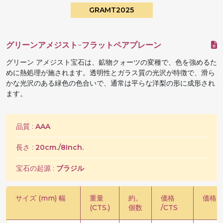
GRAMT2025
グリーンアメジスト-フラットペアプレーン
グリーン アメジスト宝石は、鉱物クォーツの変種で、色を強めるた
めに熱処理が施されます。透明性とガラス質の光沢が特徴で、滑ら
かな光沢のある緑色の色合いで、通常は平らな洋梨の形に成形され
ます。
品質 :
AAA
長さ :
20cm./8Inch.
宝石の起源 :
ブラジル
サイズ (mm) 幅
重量
約。
価格
価格 /
(CTS.)
個数
/CTS