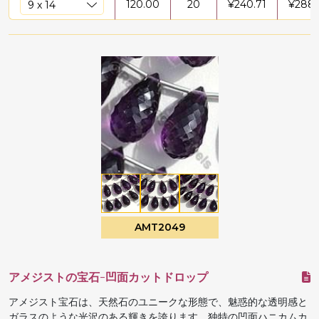
120.00
20
¥
240.71
¥
288
AMT2049
アメジストの宝石-凹面カットドロップ
アメジスト宝石は、天然石のユニークな形態で、魅惑的な透明感と
ガラスのような光沢のある輝きを誇ります。独特の凹面ハニカムカ