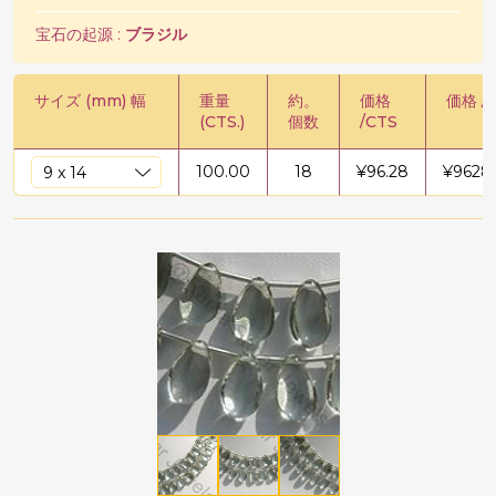
宝石の起源 :
ブラジル
サイズ (mm) 幅
重量
約。
価格
価格 /
(CTS.)
個数
/CTS
100.00
18
¥
96.28
¥
9628.