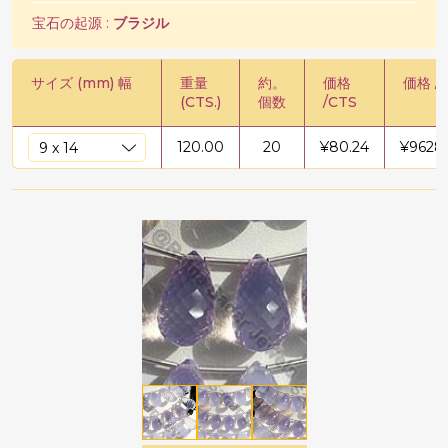
宝石の起源 :
ブラジル
サイズ (mm) 幅
重量
約。
価格
価格 /
(CTS.)
個数
/CTS
120.00
20
¥
80.24
¥
9628.