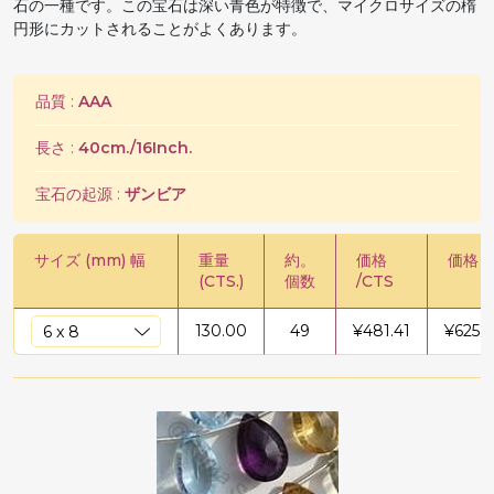
石の一種です。この宝石は深い青色が特徴で、マイクロサイズの楕
円形にカットされることがよくあります。
品質 :
AAA
長さ :
40cm./16Inch.
宝石の起源 :
ザンビア
サイズ (mm) 幅
重量
約。
価格
価格 /
(CTS.)
個数
/CTS
130.00
49
¥
481.41
¥
6258