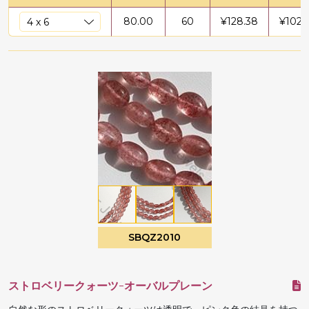
80.00
60
¥
128.38
¥
1027
SBQZ2010
ストロベリークォーツ-オーバルプレーン