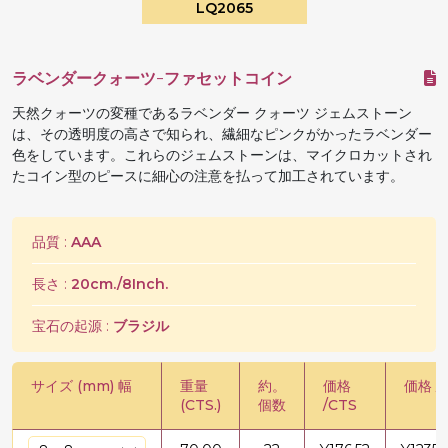
LQ2065
ラベンダークォーツ-ファセットコイン
天然クォーツの変種であるラベンダー クォーツ ジェムストーン
は、その透明度の高さで知られ、繊細なピンクがかったラベンダー
色をしています。これらのジェムストーンは、マイクロカットされ
たコイン型のピースに細心の注意を払って加工されています。
品質 :
AAA
長さ :
20cm./8Inch.
宝石の起源 :
ブラジル
サイズ (mm) 幅
重量
約。
価格
価格 /
(CTS.)
個数
/CTS