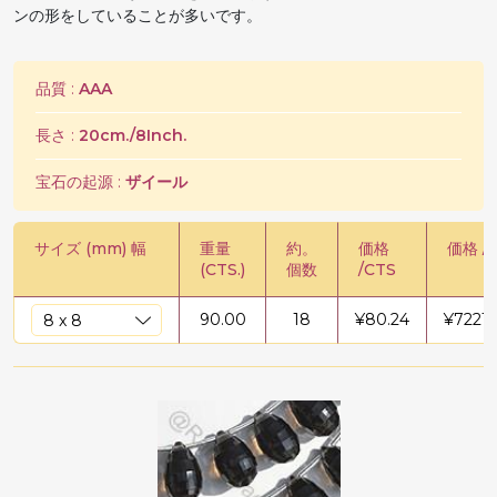
ンの形をしていることが多いです。
品質 :
AAA
長さ :
20cm./8Inch.
宝石の起源 :
ザイール
サイズ (mm) 幅
重量
約。
価格
価格 /
(CTS.)
個数
/CTS
90.00
18
¥
80.24
¥
7221.