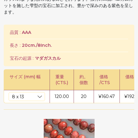
ットを施した雫型の宝石に加工され、豊かで深みのある紫色を呈し
ます。
品質 :
AAA
長さ :
20cm./8Inch.
宝石の起源 :
マダガスカル
サイズ (mm) 幅
重量
約。
価格
価格 /
(CTS.)
個数
/CTS
120.00
20
¥
160.47
¥
19256