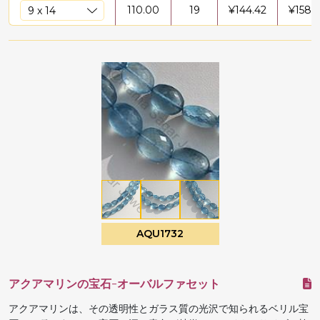
110.00
19
¥
144.42
¥
1588
AQU1732
アクアマリンの宝石-オーバルファセット
アクアマリンは、その透明性とガラス質の光沢で知られるベリル宝