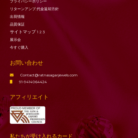
プライバシーポリシー
リターンアンプ;代金返却方針
出荷情報
品質保証
サイトマップ
1
2
3
展示会
今すぐ購入
お問い合わせ
Contact@ratnasagarjewels.com
91-9414064424
アフィリエイト
私たちが受け入れるカード