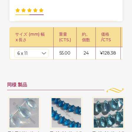
サイズ (mm) 幅
重量
約。
価格
価格
x
長さ
(CTS.)
個数
/CTS
55.00
24
¥
128.38
¥
7
同様
製品