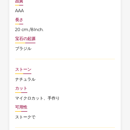
品質
AAA
長さ
20 cm./8Inch.
宝石の起源
ブラジル
ストーン
ナチュラル
カット
マイクロカット、手作り
可用性
ストークで