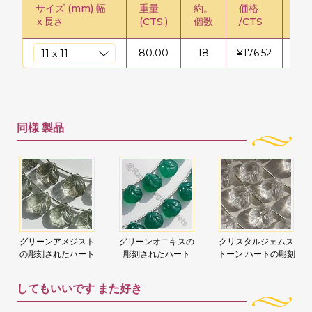
サイズ (mm) 幅
重量
約。
価格
価格
x
長さ
(CTS.)
個数
/CTS
80.00
18
¥
176.52
¥
14
同様
製品
グリーンアメジスト
グリーンオニキスの
クリスタルジェムス
の彫刻されたハート
彫刻されたハート
トーン ハートの彫刻
してもいいです
また好き