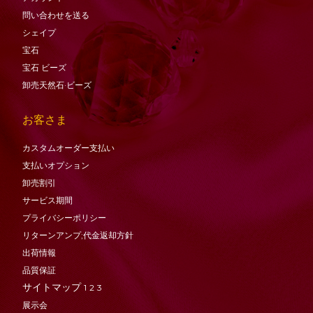
問い合わせを送る
シェイプ
宝石
宝石
ビーズ
卸売天然石·ビーズ
お客さま
カスタムオーダー支払い
支払いオプション
卸売割引
サービス期間
プライバシーポリシー
リターンアンプ;代金返却方針
出荷情報
品質保証
サイトマップ
1
2
3
展示会