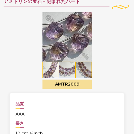
アメトリンの宝石 -
刻まれたハート
AMTR2009
品質
AAA
長さ
10 cm./4Inch.