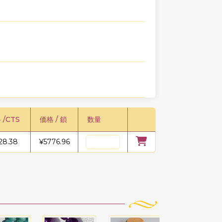
 /CTS
価格 / 鎖
数量
28.38
¥
5776.96