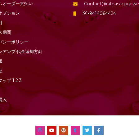
ムオーダー支払い
Contact@ratnasagarjewe
オプション
91-9414064424
引
ス期間
バシーポリシー
ンアンプ;代金返却方針
報
証
マップ
1
2
3
購入