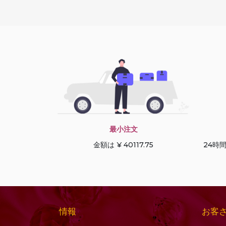
ーン
コニャッククォーツ
デュードロップブリオ
サファイアの宝石
レット
サン ストーン オレゴン
トリリアントカット
サンストーンの宝石
ドルキ ブリオレット
シーブルーカルセドニ
ハートブリオレット
ー
ハートプレーン
シトリンの宝石
ハーフドリル宝石
シャンパン シトリン
ハーフムーンカット
最小注文
シリマナイトの宝石
パフダイヤモンドカッ
金額は ¥ 40117.75
24時
スキャポライトの宝石
ト
ストロベリークォーツ
パンカット
スペサルタイト ガーネ
ファセットキューブ
ット
ファセットコイン
スモーキークォーツ
ファセットチェスナッ
情報
お客
セミプレシャスマルチ
ト