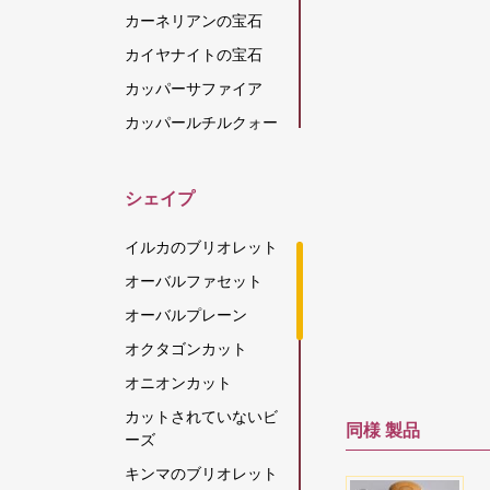
カーネリアンの宝石
カイヤナイトの宝石
カッパーサファイア
カッパールチルクォー
ツ
カラーチェンジガーネ
シェイプ
ット
カルセドニーの宝石
イルカのブリオレット
キャッツアイ スキャポ
オーバルファセット
ライト
オーバルプレーン
グリーンアパタイト
オクタゴンカット
グリーンアメジスト
オニオンカット
グリーンオニキス
カットされていないビ
グリーンカイヤナイト
同様
製品
ーズ
グリーンストロベリー
キンマのブリオレット
クォーツ