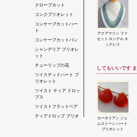
クローブカット
グリーンモスクォーツ
コンクブリオレット
クリスタルジェムスト
コンケーブカットハー
ーン
ト
ジェ
アイオライト原石
クリソコラの原石
アクアマリン ジェ
アクアマリン ファ
ーズ
ファセットロンデ
ムストーン ファセ
セット ロンデル ネ
コンケーブカットパン
クリソプレーズ宝石
ンデ
ルネックレス
ット ロンデル
ックレス
シャンデリア ブリオレ
グレームーンストーン
ット
グロッシュラー ガーネ
チューリップの花
してもいいです
ま
ット
ツイステッドハート ブ
クロム透輝石
リオレット
コーヒームーンストー
ツイスト ティア ドロッ
ン
プス
コーラル
ツイストフラットペア
ゴールデンムーンスト
ティアドロップ ブリオ
ジェ
インペリアル トパ
アイオライト ジェ
カーネリアン ジェ
ーン
レット
ァセ
ーズ ティア ドロッ
ムストーン ビーズ
ムストーン ハート
ゴールデンルチルクォ
ル
プス ブリオレット
ハート ブリオレッ
ブリオレット
ティアドロップスプレ
ト
ーツ