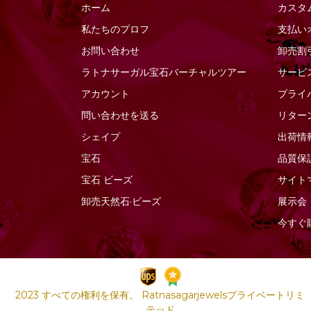
ホーム
カスタ
ソーダライトの宝石
ファセットナゲット
私たちのプロフ
支払い
ソンゲア サファイア
ファセットラウンド
お問い合わせ
卸売割
ターコイズ宝石
ファセットロンデル
ラトナサーガル宝石バーチャ​​ルツアー
サービ
タイガーアイ
ファンシーカット
アカウント
プライ
ダイヤモンドビーズ
フラットペアーブリオ
問い合わせを送る
リター
レット
タンザナイトの宝石
シェイプ
出荷情
フラットペアプレーン
ツァボライトの宝石
宝石
品質保
プレーンラウンド
トルマリンの宝石
宝石
ビーズ
サイト
プレーンロンデル
ネイビーブルーカルセ
卸売天然石·ビーズ
展示会
ドニー
ぽっちゃりスムースハ
ート
今すぐ
ネフライトの宝石
ぽっちゃりハートのブ
バイカラークォーツ
リオレット
ハニークォーツ
ポリゴンダイヤモンド
バラ石英
カット
2023 すべての権利を保有。 Ratnasagarjewelsプライベートリミ
ピーチムーンストーン
テッド
マーキスカット