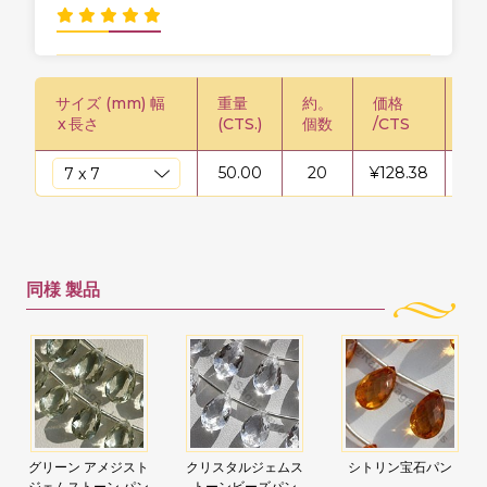
サイズ (mm) 幅
重量
約。
価格
価格
x
長さ
(CTS.)
個数
/CTS
50.00
20
¥
128.38
¥
6
同様
製品
グリーン アメジスト
クリスタルジェムス
シトリン宝石パン
ジェムストーン パン
トーンビーズパン