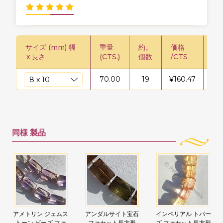
サイズ (mm) 幅
重量
約。
価格
価格
x
長さ
(CTS.)
個数
/CTS
70.00
19
¥
160.47
¥
11
同様
製品
アメトリン ジェムス
アンダルサイト宝石
インペリアル トパー
トーン ビーズ ファ
ファセット長方形
ズ ファセット長方形