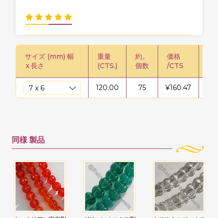
サイズ (mm) 幅
重量
約。
価格
価格
x
長さ
(CTS.)
個数
/CTS
120.00
75
¥
160.47
¥
19
同様
製品