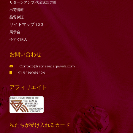
リターンアンプ;代金返却方針
出荷情報
品質保証
サイトマップ
1
2
3
展示会
今すぐ購入
お問い合わせ
Contact@ratnasagarjewels.com
91-9414064424
アフィリエイト
私たちが受け入れるカード