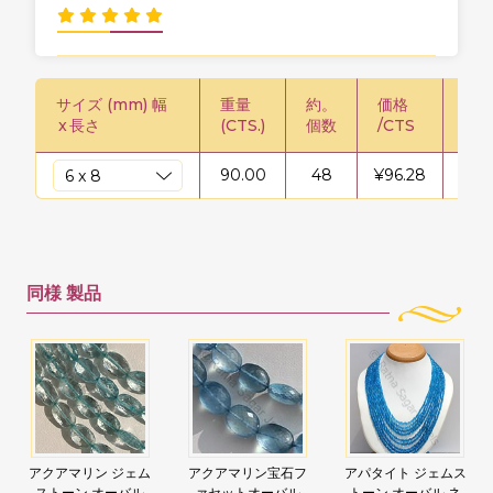
サイズ (mm) 幅
重量
約。
価格
価格
x
長さ
(CTS.)
個数
/CTS
90.00
48
¥
96.28
¥
86
同様
製品
アクアマリン ジェム
アクアマリン宝石フ
アパタイト ジェムス
ストーン オーバル
ァセットオーバル
トーン オーバル ネ