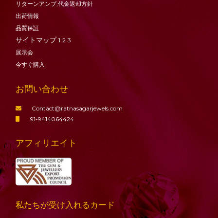
リターンアンプ;代金返却方針
出荷情報
品質保証
サイトマップ
1
2
3
展示会
今すぐ購入
お問い合わせ
Contact@ratnasagarjewels.com
91-9414064424
アフィリエイト
私たちが受け入れるカード