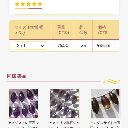
サイズ (mm) 幅
重量
約。
価格
価格
x
長さ
(CTS.)
個数
/CTS
75.00
26
¥
96.28
¥
72
同様
製品
アメジストの宝石シ
アメトリン原石シャ
アンダルサイトの宝
ャンデリア ブリオレ
ンデリア ブリオレッ
石シャンデリア ブリ