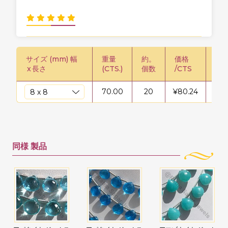
サイズ (mm) 幅
重量
約。
価格
価格
x
長さ
(CTS.)
個数
/CTS
鎖
70.00
20
¥
80.24
¥
56
同様
製品