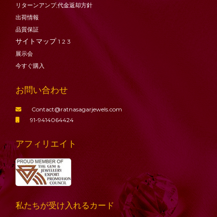
リターンアンプ;代金返却方針
出荷情報
品質保証
サイトマップ
1
2
3
展示会
今すぐ購入
お問い合わせ
Contact@ratnasagarjewels.com
91-9414064424
アフィリエイト
私たちが受け入れるカード