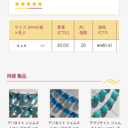
サイズ (mm) 幅
重量
約。
価格
価格
x
長さ
(CTS.)
個数
/CTS
20.00
20
¥
481.41
¥
96
同様
製品
アパタイト ジェムス
アパタイト ジェムス
アマゾナイト ジェム
トーン ビーズ ハー
トーン ビーズ ハー
ストーン ハート ブ