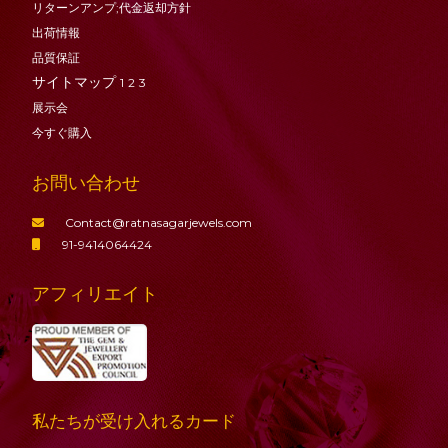
リターンアンプ;代金返却方針
出荷情報
品質保証
サイトマップ
1
2
3
展示会
今すぐ購入
お問い合わせ
Contact@ratnasagarjewels.com
91-9414064424
アフィリエイト
私たちが受け入れるカード