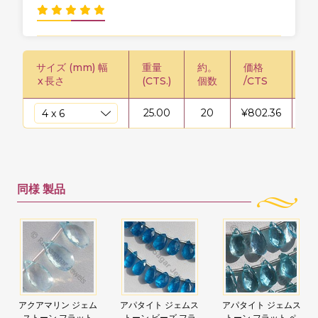
サイズ (mm) 幅
重量
約。
価格
価
x
長さ
(CTS.)
個数
/CTS
25.00
20
¥
802.36
¥
2
同様
製品
アクアマリン ジェム
アパタイト ジェムス
アパタイト ジェムス
ストーン フラット
トーン ビーズ フラ
トーン フラット ペ