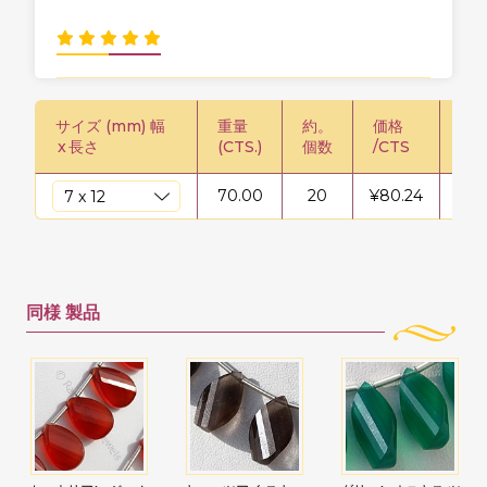
サイズ (mm) 幅
重量
約。
価格
価格
x
長さ
(CTS.)
個数
/CTS
鎖
70.00
20
¥
80.24
¥
56
同様
製品