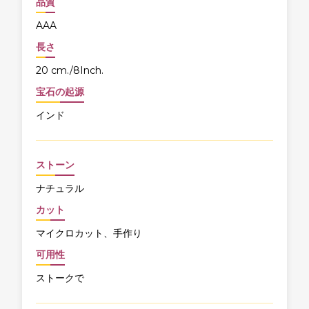
品質
AAA
長さ
20 cm./8Inch.
宝石の起源
インド
ストーン
ナチュラル
カット
マイクロカット、手作り
可用性
ストークで