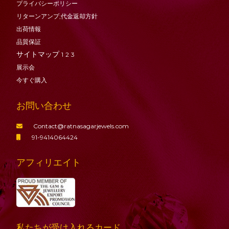
プライバシーポリシー
リターンアンプ;代金返却方針
出荷情報
品質保証
サイトマップ
1
2
3
展示会
今すぐ購入
お問い合わせ
Contact@ratnasagarjewels.com
91-9414064424
アフィリエイト
私たちが受け入れるカード