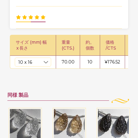
サイズ (mm) 幅
重量
約。
価格
価格
x
長さ
(CTS.)
個数
/CTS
70.00
10
¥
176.52
¥
12
同様
製品