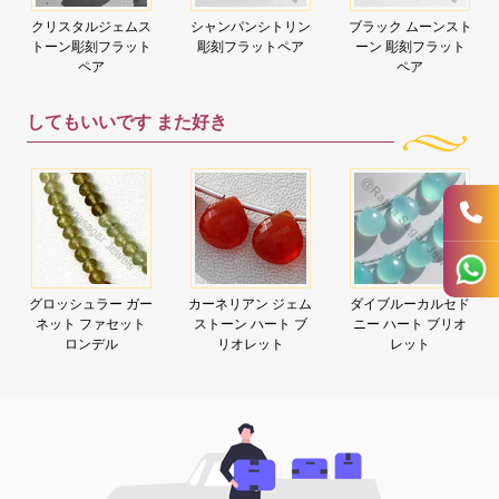
クリスタルジェムス
シャンパンシトリン
ブラック ムーンスト
トーン彫刻フラット
彫刻フラットペア
ーン 彫刻フラット
ペア
ペア
してもいいです
また好き
グロッシュラー ガー
カーネリアン ジェム
ダイブルーカルセド
ネット ファセット
ストーン ハート ブ
ニー ハート ブリオ
ロンデル
リオレット
レット