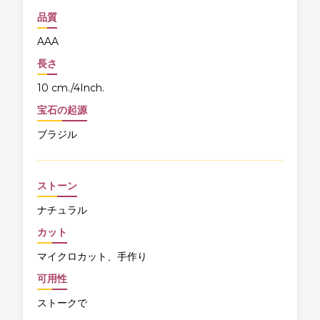
品質
AAA
長さ
10 cm./4Inch.
宝石の起源
ブラジル
ストーン
ナチュラル
カット
マイクロカット、手作り
可用性
ストークで