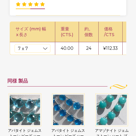
サイズ (mm) 幅
重量
約。
価格
価格
x
長さ
(CTS.)
個数
/CTS
40.00
24
¥
112.33
¥
44
同様
製品
アパタイト ジェムス
アパタイト ジェムス
アマゾナイト ジェム
トーン ビーズ ハー
トーン ビーズ ハー
ストーン ハート ブ