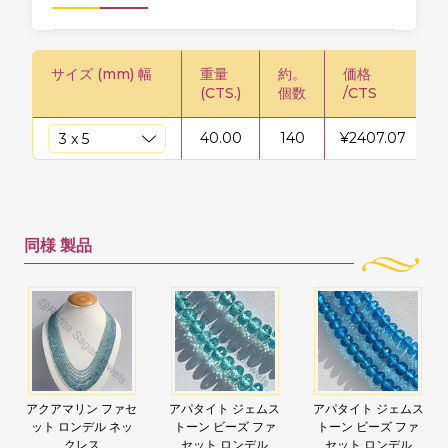
サイズ (mm) 幅
重量
約。
価格
(CTS.)
個数
/CTS
40.00
140
¥
2407.07
¥
同様
製品
アクアマリン ファセ
アパタイト ジェムス
アパタイト ジェムス
ット ロンデル ネッ
トーン ビーズ ファ
トーン ビーズ ファ
クレス
セット ロンデル
セット ロンデル