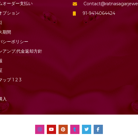
ムオーダー支払い
Contact@ratnasagarjewe
オプション
91-9414064424
引
ス期間
バシーポリシー
ンアンプ;代金返却方針
報
証
マップ
1
2
3
購入