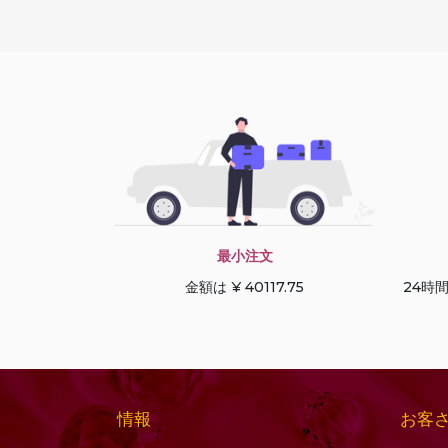
ーン
コニャッククォーツ
デュードロップブリオ
サファイアの宝石
レット
サン ストーン オレゴン
トリリアントカット
サンストーンの宝石
ドルキ ブリオレット
シーブルーカルセドニ
ハートブリオレット
ー
ハートプレーン
シトリンの宝石
ハーフドリル宝石
シャンパン シトリン
ハーフムーンカット
最小注文
シリマナイトの宝石
パフダイヤモンドカッ
金額は ¥ 40117.75
24時
スキャポライトの宝石
ト
ストロベリークォーツ
パンカット
スペサルタイト ガーネ
ファセットキューブ
ット
ファセットコイン
スモーキークォーツ
ファセットチェスナッ
情報
お客
セミプレシャスマルチ
ト