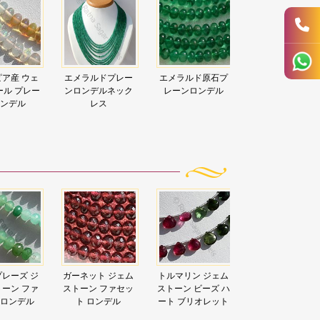
ア産 ウェ
エメラルドプレー
エメラルド原石プ
オレゴンサンス
ール プレー
ンロンデルネック
レーンロンデル
ーンプレーンビ
ロンデル
レス
ズ
レーズ ジ
ガーネット ジェム
トルマリン ジェム
クリスタル ジェ
ーン ファ
ストーン ファセッ
ストーン ビーズ ハ
ストーン ファセ
 ロンデル
ト ロンデル
ート ブリオレット
ト ロンデル