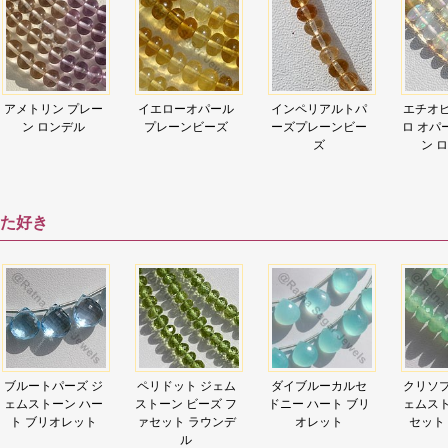
アメトリン プレー
イエローオパール
インペリアルトパ
エチオピ
ン ロンデル
プレーンビーズ
ーズプレーンビー
ロ オパ
ズ
ン 
た好き
ブルートパーズ ジ
ペリドット ジェム
ダイブルーカルセ
クリソプ
ェムストーン ハー
ストーン ビーズ フ
ドニー ハート ブリ
ェムスト
ト ブリオレット
ァセット ラウンデ
オレット
セット
ル