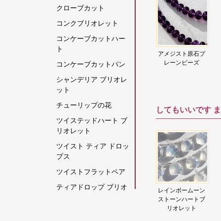
クローブカット
グリーンモスクォーツ
コンクブリオレット
クリスタルジェムスト
コンケーブカットハー
ーン
ト
原石
アパタイト原石プ
クリソコラの原石
アパタイト原石プ
アメジスト原石プ
ズ
レーンビーズ
レーンビーズ
レーンビーズ
コンケーブカットパン
クリソプレーズ宝石
シャンデリア ブリオレ
グレームーンストーン
ット
グロッシュラー ガーネ
チューリップの花
してもいいです
ま
ット
ツイステッドハート ブ
クロム透輝石
リオレット
コーヒームーンストー
ツイスト ティア ドロッ
ン
プス
コーラル
ツイストフラットペア
ゴールデンムーンスト
ティアドロップ ブリオ
ガー
トルマリン ジェム
アパタイト ジェム
レインボームーン
ーン
レット
 ペ
ストーン ビーズ フ
ストーン ビーズ ハ
ストーンハートブ
ゴールデンルチルクォ
ット
ァセット ロンデル
ート ブリオレット
リオレット
ティアドロップスプレ
ーツ