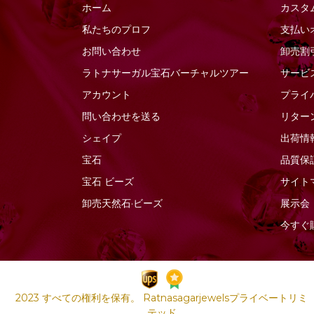
ホーム
カスタ
ソーダライトの宝石
ファセットナゲット
私たちのプロフ
支払い
ソンゲア サファイア
ファセットラウンド
お問い合わせ
卸売割
ターコイズ宝石
ファセットロンデル
ラトナサーガル宝石バーチャ​​ルツアー
サービ
タイガーアイ
ファンシーカット
アカウント
プライ
ダイヤモンドビーズ
フラットペアーブリオ
問い合わせを送る
リター
レット
タンザナイトの宝石
シェイプ
出荷情
フラットペアプレーン
ツァボライトの宝石
宝石
品質保
プレーンラウンド
トルマリンの宝石
宝石
ビーズ
サイト
プレーンロンデル
ネイビーブルーカルセ
卸売天然石·ビーズ
展示会
ドニー
ぽっちゃりスムースハ
ート
今すぐ
ネフライトの宝石
ぽっちゃりハートのブ
バイカラークォーツ
リオレット
ハニークォーツ
ポリゴンダイヤモンド
バラ石英
カット
2023 すべての権利を保有。 Ratnasagarjewelsプライベートリミ
ピーチムーンストーン
テッド
マーキスカット