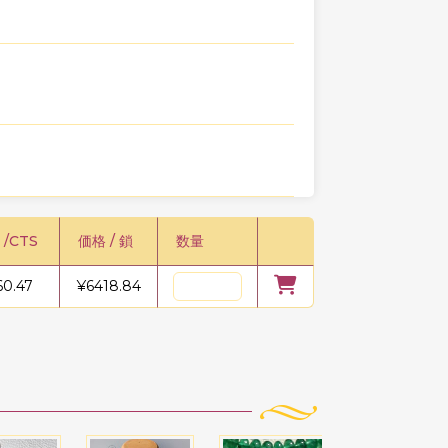
 /CTS
価格 / 鎖
数量
60.47
¥
6418.84