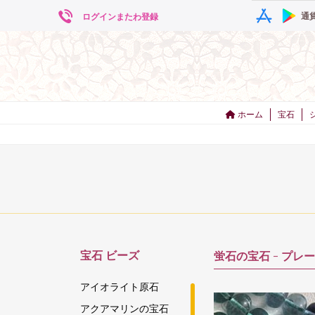
通
ログインまたわ登録
ホーム
宝石
宝石
ビーズ
蛍石の宝石 -
プレー
アイオライト原石
アクアマリンの宝石