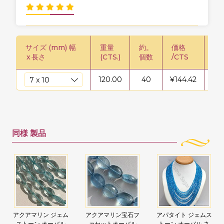
サイズ (mm) 幅
重量
約。
価格
価格
x
長さ
(CTS.)
個数
/CTS
120.00
40
¥
144.42
¥
1
同様
製品
アクアマリン ジェム
アクアマリン宝石フ
アパタイト ジェムス
ストーン オーバル
ァセットオーバル
トーン オーバル ネ