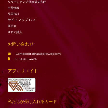
リターンアンプ;代金返却方針
出荷情報
品質保証
サイトマップ
1
2
3
展示会
今すぐ購入
お問い合わせ
Contact@ratnasagarjewels.com
91-9414064424
アフィリエイト
私たちが受け入れるカード