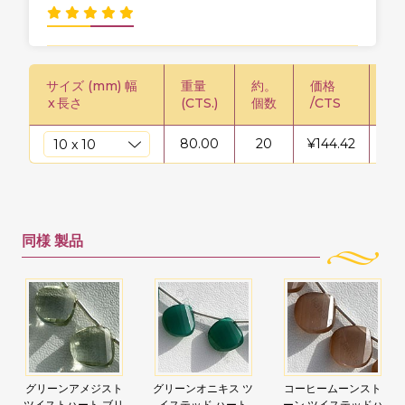
サイズ (mm) 幅
重量
約。
価格
価格
x
長さ
(CTS.)
個数
/CTS
80.00
20
¥
144.42
¥
11
同様
製品
グリーンアメジスト
グリーンオニキス ツ
コーヒームーンスト
ツイストハート ブリ
イステッド ハート
ーン ツイステッドハ