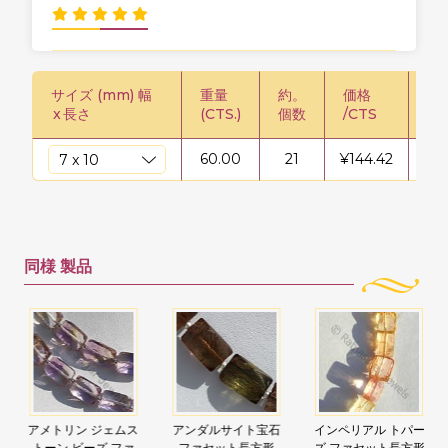
サイズ (mm) 幅
重量
約。
価格
価格
x
長さ
(CTS.)
個数
/CTS
60.00
21
¥
144.42
¥
8
同様
製品
アメトリン ジェムス
アンダルサイト宝石
インペリアル トパー
トーン ビーズ ファ
ファセット長方形
ズ ファセット長方形