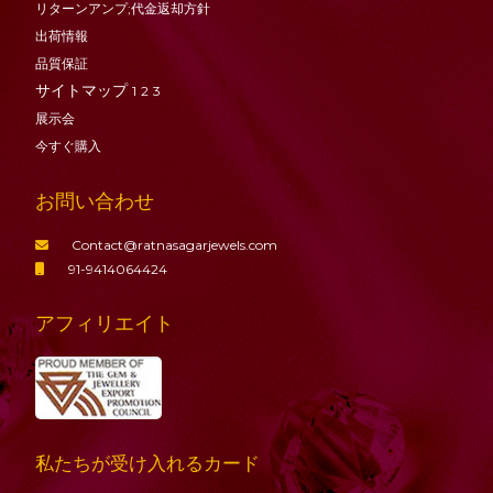
リターンアンプ;代金返却方針
出荷情報
品質保証
サイトマップ
1
2
3
展示会
今すぐ購入
お問い合わせ
Contact@ratnasagarjewels.com
91-9414064424
アフィリエイト
私たちが受け入れるカード