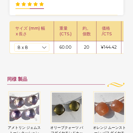
サイズ (mm) 幅
重量
約。
価格
価格
x
長さ
(CTS.)
個数
/CTS
60.00
20
¥
144.42
¥
8
同様
製品
アメトリン ジェムス
オリーブクォーツ パ
オレンジ ムーンスト
トーン クッション
フダイヤモンドカッ
ーン パフ ダイヤモ