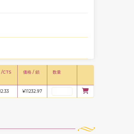
 /CTS
価格 / 鎖
数量
12.33
¥
11232.97