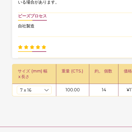
いる場合があります。
ビーズプロセス
自社製造
サイズ (mm) 幅
重量 (CTS.)
約。 個数
価格
x
長さ
100.00
14
¥
1