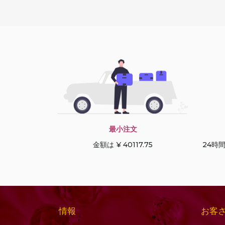
ーン
コニャッククォーツ
デュードロップブリオ
サファイアの宝石
レット
サン ストーン オレゴン
トリリアントカット
サンストーンの宝石
ドルキ ブリオレット
シーブルーカルセドニ
ハートブリオレット
ー
ハートプレーン
シトリンの宝石
ハーフドリル宝石
シャンパン シトリン
ハーフムーンカット
最小注文
シリマナイトの宝石
パフダイヤモンドカッ
金額は ¥ 40117.75
24時
スキャポライトの宝石
ト
ストロベリークォーツ
パンカット
スペサルタイト ガーネ
ファセットキューブ
ット
ファセットコイン
スモーキークォーツ
ファセットチェスナッ
情報
お客
セミプレシャスマルチ
ト