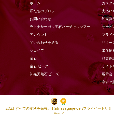
ホーム
カスタ
ソーダライトの宝石
ファセットナゲット
私たちのプロフ
支払い
ソンゲア サファイア
ファセットラウンド
お問い合わせ
卸売割
ターコイズ宝石
ファセットロンデル
ラトナサーガル宝石バーチャ​​ルツアー
サービ
タイガーアイ
ファンシーカット
アカウント
プライ
ダイヤモンドビーズ
フラットペアーブリオ
レット
問い合わせを送る
リター
タンザナイトの宝石
フラットペアプレーン
シェイプ
出荷情
ツァボライトの宝石
プレーンラウンド
宝石
品質保
トルマリンの宝石
プレーンロンデル
宝石
ビーズ
サイト
ネイビーブルーカルセ
ドニー
ぽっちゃりスムースハ
卸売天然石·ビーズ
展示会
ート
ネフライトの宝石
今すぐ
ぽっちゃりハートのブ
バイカラークォーツ
リオレット
ハニークォーツ
ポリゴンダイヤモンド
バラ石英
カット
2023 すべての権利を保有。 Ratnasagarjewelsプライベートリミ
ピーチムーンストーン
マーキスカット
テッド