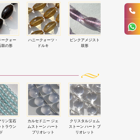
クォーツ・
ピンクアメジスト
ブラック ムーンス
ブラックスピネ
ルキ
鼓形
トーン ドルキ ブリ
ドルキ
オレット
ニー ジェ
クリスタルジェム
インペリアル トパ
半貴石の宝石フ
ン ハート
ストーン ハート ブ
ーズ ティア ドロッ
セットロンデル
オレット
リオレット
プス ブリオレット