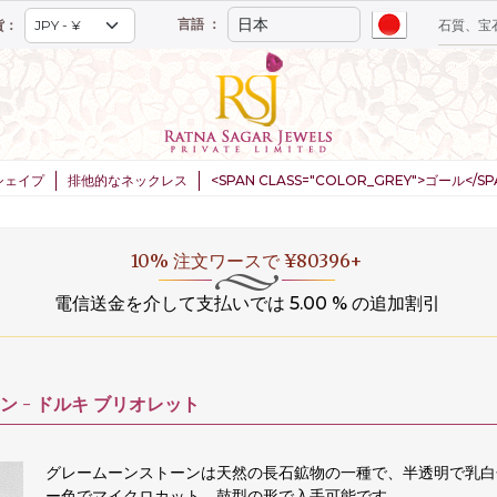
言語 ：
貨：
シェイプ
排他的なネックレス
<SPAN CLASS="COLOR_GREY">ゴール</
20% 注文ワースで ¥160,000+
電信送金を介して支払いでは 5.00 % の追加割引
 -
ドルキ ブリオレット
グレームーンストーンは天然の長石鉱物の一種で、半透明で乳白
ー色でマイクロカット、鼓型の形で入手可能です。