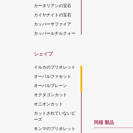
カーネリアンの宝石
カイヤナイトの宝石
カッパーサファイア
カッパールチルクォー
ツ
カラーチェンジガーネ
シェイプ
ット
カルセドニーの宝石
イルカのブリオレット
キャッツアイ スキャポ
オーバルファセット
ライト
オーバルプレーン
グリーンアパタイト
オクタゴンカット
グリーンアメジスト
オニオンカット
グリーンオニキス
カットされていないビ
グリーンカイヤナイト
ーズ
同様
製品
グリーンストロベリー
キンマのブリオレット
クォーツ