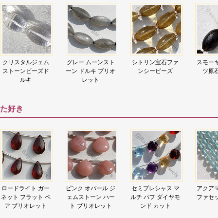
グレー ムーンスト
シトリン宝石ファ
スモーキークォー
ハニー
ーン ドルキ ブリオ
ンシービーズ
ツ原石鼓の形
ド
レット
た好き
ピンク オパール ジ
セミプレシャス マ
アクアマリン宝石
カルセド
ェムストーン ハー
ルチ パフ ダイヤモ
ファセットラウン
ムストー
ト ブリオレット
ンド カット
ド
ブリ