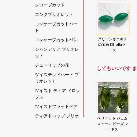
クローブカット
グリーンモスクォーツ
コンクブリオレット
クリスタルジェムスト
コンケーブカットハー
ーン
ト
クリソコラの原石
宝石
カーネリアンジェ
グリーンオニキス
クリスタルジェム
コンケーブカットパン
クリソプレーズ宝石
ムストーンファン
の宝石 Dholki ビ
ストーンビーズド
シャンデリア ブリオレ
シービーズ
ーズ
ルキ
グレームーンストーン
ット
グロッシュラー ガーネ
チューリップの花
してもいいです
ま
ット
ツイステッドハート ブ
クロム透輝石
リオレット
コーヒームーンストー
ツイスト ティア ドロッ
ン
プス
コーラル
ツイストフラットペア
ゴールデンムーンスト
ティアドロップ ブリオ
ェム
アイオライト ジェ
ペリドット ジェム
ロードライト ガー
ーン
レット
 ハ
ムストーン ビーズ
ストーン ビーズ マ
ネット フラット ペ
ゴールデンルチルクォ
ット
ハート ブリオレッ
ーキス
ア ブリオレット
ティアドロップスプレ
ト
ーツ