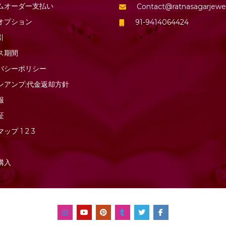
ムオーダー支払い
Contact@ratnasagarjewe
オプション
91-9414064424
引
ス期間
バシーポリシー
ンアンプ;代金返却方針
報
証
マップ
1
2
3
購入