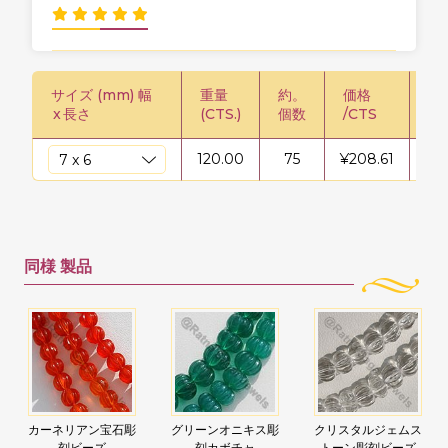
サイズ (mm) 幅
重量
約。
価格
価格
x
長さ
(CTS.)
個数
/CTS
120.00
75
¥
208.61
¥
2
同様
製品
カーネリアン宝石彫
グリーンオニキス彫
クリスタルジェムス
刻ビーズ
刻カボチャ
トーン彫刻ビーズ