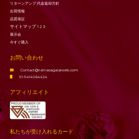
リターンアンプ;代金返却方針
出荷情報
品質保証
サイトマップ
1
2
3
展示会
今すぐ購入
お問い合わせ
Contact@ratnasagarjewels.com
91-9414064424
アフィリエイト
私たちが受け入れるカード