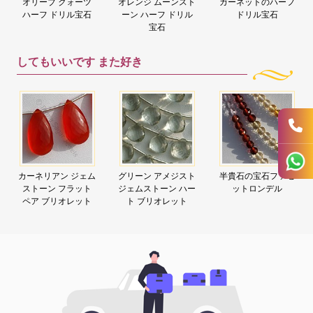
オリーブ クォーツ
オレンジ ムーンスト
ガーネットのハーフ
ハーフ ドリル宝石
ーン ハーフ ドリル
ドリル宝石
宝石
してもいいです
また好き
カーネリアン ジェム
グリーン アメジスト
半貴石の宝石ファセ
ストーン フラット
ジェムストーン ハー
ットロンデル
ペア ブリオレット
ト ブリオレット