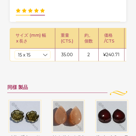
サイズ (mm) 幅
重量
約。
価格
価格
x
長さ
(CTS.)
個数
/CTS
35.00
2
¥
240.71
¥
8
同様
製品