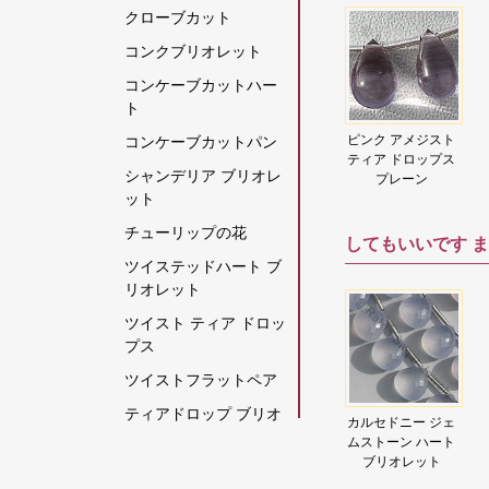
クローブカット
グリーンモスクォーツ
コンクブリオレット
クリスタルジェムスト
コンケーブカットハー
ーン
ト
クリソコラの原石
グリーンオニキス
ゴールデンルチル
ピンク アメジスト
コンケーブカットパン
クリソプレーズ宝石
ティアドロップス
クォーツ ティアド
ティア ドロップス
シャンデリア ブリオレ
プレーン
ロップス プレーン
プレーン
グレームーンストーン
ット
グロッシュラー ガーネ
チューリップの花
してもいいです
ま
ット
ツイステッドハート ブ
クロム透輝石
リオレット
コーヒームーンストー
ツイスト ティア ドロッ
ン
プス
コーラル
ツイストフラットペア
ゴールデンムーンスト
ティアドロップ ブリオ
宝石
カーネリアン ジェ
カルセドニー ジェ
クリスタルジェム
ーン
レット
ウン
ムストーン ハート
ムストーン ハート
ストーンビーズパ
ゴールデンルチルクォ
ブリオレット
ブリオレット
ン
ティアドロップスプレ
ーツ