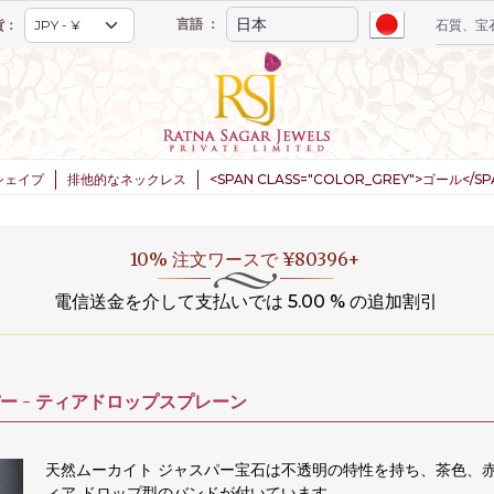
言語 ：
貨：
シェイプ
排他的なネックレス
<SPAN CLASS="COLOR_GREY">ゴール</
20% 注文ワースで ¥160,000+
電信送金を介して支払いでは 5.00 % の追加割引
 -
ティアドロップスプレーン
天然ムーカイト ジャスパー宝石は不透明の特性を持ち、茶色、
ィア ドロップ型のバンドが付いています。