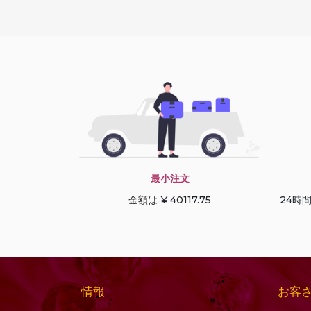
ーン
コニャッククォーツ
デュードロップブリオ
サファイアの宝石
レット
サン ストーン オレゴン
トリリアントカット
サンストーンの宝石
ドルキ ブリオレット
シーブルーカルセドニ
ハートブリオレット
ー
ハートプレーン
シトリンの宝石
ハーフドリル宝石
シャンパン シトリン
ハーフムーンカット
最小注文
シリマナイトの宝石
パフダイヤモンドカッ
金額は ¥ 40117.75
24時
スキャポライトの宝石
ト
ストロベリークォーツ
パンカット
スペサルタイト ガーネ
ファセットキューブ
ット
ファセットコイン
スモーキークォーツ
ファセットチェスナッ
情報
お客
セミプレシャスマルチ
ト