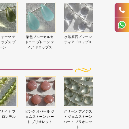
ォーツ テ
染色ブルーカルセ
水晶原石プレーン
ップス プ
ドニー プレーン テ
ティアドロップス
ーン
ィア ドロップス
オパール ジ
グリーン アメジス
レモンクォーツ ハ
トルマリン ジェ
ーン ハー
ト ジェムストーン
ート ブリオレット
ストーン ビーズ 
リオレット
ハート ブリオレッ
ート ブリオレッ
ト