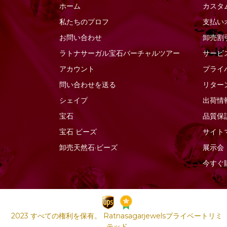
ホーム
カスタ
ソーダライトの宝石
ファセットナゲット
私たちのプロフ
支払い
ソンゲア サファイア
ファセットラウンド
お問い合わせ
卸売割
ターコイズ宝石
ファセットロンデル
ラトナサーガル宝石バーチャ​​ルツアー
サービ
タイガーアイ
ファンシーカット
アカウント
プライ
ダイヤモンドビーズ
フラットペアーブリオ
レット
問い合わせを送る
リター
タンザナイトの宝石
フラットペアプレーン
シェイプ
出荷情
ツァボライトの宝石
プレーンラウンド
宝石
品質保
トルマリンの宝石
プレーンロンデル
宝石
ビーズ
サイト
ネイビーブルーカルセ
ドニー
ぽっちゃりスムースハ
卸売天然石·ビーズ
展示会
ート
ネフライトの宝石
今すぐ
ぽっちゃりハートのブ
バイカラークォーツ
リオレット
ハニークォーツ
ポリゴンダイヤモンド
バラ石英
カット
2023 すべての権利を保有。 Ratnasagarjewelsプライベートリミ
ピーチムーンストーン
マーキスカット
テッド