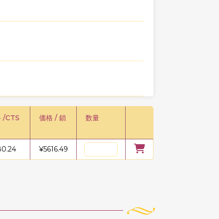
 /CTS
価格 / 鎖
数量
80.24
¥
5616.49