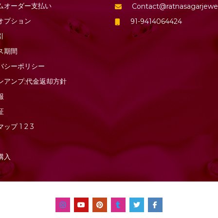
ムオーダー支払い
Contact@ratnasagarjewe
オプション
91-9414064424
引
ス期間
バシーポリシー
ンアンプ;代金返却方針
報
証
マップ
1
2
3
購入