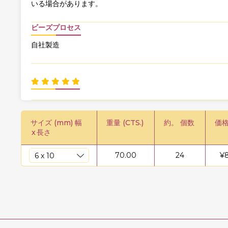
いる場合があります。
ビーズプロセス
自社製造
サイズ (mm) 幅
重量 (CTS.)
約。 個数
価格
x
長さ
70.00
24
¥