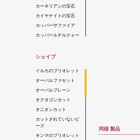
カーネリアンの宝石
カイヤナイトの宝石
カッパーサファイア
カッパールチルクォー
ツ
カラーチェンジガーネ
シェイプ
ット
カルセドニーの宝石
イルカのブリオレット
キャッツアイ スキャポ
オーバルファセット
ライト
オーバルプレーン
グリーンアパタイト
オクタゴンカット
グリーンアメジスト
オニオンカット
グリーンオニキス
カットされていないビ
グリーンカイヤナイト
ーズ
同様
製品
グリーンストロベリー
キンマのブリオレット
クォーツ