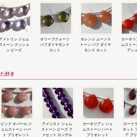
オリーブクォーツ
オレンジ ムーンス
カーネリアン ジェ
キャッツ
パフダイヤモンド
トーン パフ ダイヤ
ムストーン スクエ
ャポライ
カット
モンド カット
アシェイプ
ョン
た好き
アメジスト ジェム
カーネリアン ジェ
ロードライト ガー
アクアマ
ストーン ビーズ フ
ムストーン ハート
ネット フラット ペ
ムストー
ァセット ロンデル
ブリオレット
ア ブリオレット
ブリ