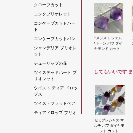
クローブカット
グリーンモスクォーツ
コンクブリオレット
クリスタルジェムスト
コンケーブカットハー
ーン
ト
クリソコラの原石
ジェ
アマゾナイトジェ
アメジスト ジェム
アメトリン ジェム
コンケーブカットパン
クリソプレーズ宝石
ーズ
ムストーンクッシ
ストーン パフ ダイ
ストーン クッショ
シャンデリア ブリオレ
ンド
ョンシェイプビー
ヤモンド カット
ン ビーズ
グレームーンストーン
ット
ズ
グロッシュラー ガーネ
チューリップの花
ット
してもいいです
ま
ツイステッドハート ブ
クロム透輝石
リオレット
コーヒームーンストー
ツイスト ティア ドロッ
ン
プス
コーラル
ツイストフラットペア
ゴールデンムーンスト
ティアドロップ ブリオ
ーン
レット
ェム
アクアマリン宝石
セミプレシャス マ
ピンク オパール ジ
ゴールデンルチルクォ
 フ
ファセットラウン
ルチ パフ ダイヤモ
ェムストーン ハー
ティアドロップスプレ
ンデ
ド
ーツ
ンド カット
ト ブリオレット