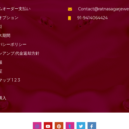
ムオーダー支払い
Contact@ratnasagarjewe
オプション
91-9414064424
引
ス期間
バシーポリシー
ンアンプ;代金返却方針
報
証
マップ
1
2
3
購入