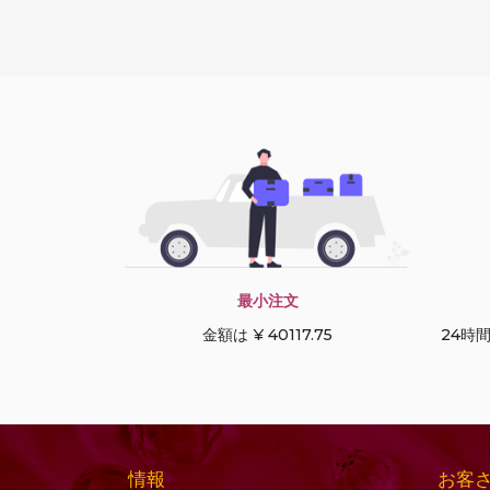
ーン
コニャッククォーツ
デュードロップブリオ
サファイアの宝石
レット
サン ストーン オレゴン
トリリアントカット
サンストーンの宝石
ドルキ ブリオレット
シーブルーカルセドニ
ハートブリオレット
ー
ハートプレーン
シトリンの宝石
ハーフドリル宝石
シャンパン シトリン
ハーフムーンカット
シリマナイトの宝石
パフダイヤモンドカッ
最小注文
スキャポライトの宝石
ト
金額は ¥ 40117.75
24時
ストロベリークォーツ
パンカット
スペサルタイト ガーネ
ファセットキューブ
ット
ファセットコイン
スモーキークォーツ
ファセットチェスナッ
情報
お客
セミプレシャスマルチ
ト