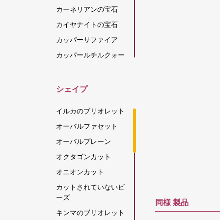
カーネリアンの宝石
カイヤナイトの宝石
カッパーサファイア
カッパールチルクォー
ツ
カラーチェンジガーネ
シェイプ
ット
カルセドニーの宝石
イルカのブリオレット
キャッツアイ スキャポ
オーバルファセット
ライト
オーバルプレーン
グリーンアパタイト
オクタゴンカット
グリーンアメジスト
オニオンカット
グリーンオニキス
カットされていないビ
グリーンカイヤナイト
ーズ
同様
製品
グリーンストロベリー
キンマのブリオレット
クォーツ