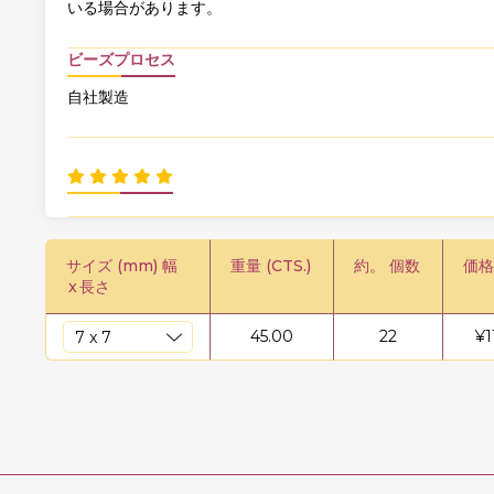
いる場合があります。
ビーズプロセス
自社製造
サイズ (mm) 幅
重量 (CTS.)
約。 個数
価格
x
長さ
45.00
22
¥
1