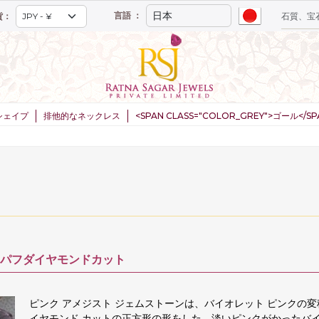
言語 ：
貨：
シェイプ
排他的なネックレス
<SPAN CLASS="COLOR_GREY">ゴール</
20% 注文ワースで ¥160,000+
電信送金を介して支払いでは 5.00 % の追加割引
パフダイヤモンドカット
ピンク アメジスト ジェムストーンは、バイオレット ピンクの
イヤモンド カットの正方形の形をした、淡いピンクがかったバ