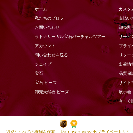
ソーダライトの宝石
ファセットナゲット
ホーム
カスタ
ソンゲア サファイア
ファセットラウンド
私たちのプロフ
支払い
ターコイズ宝石
ファセットロンデル
お問い合わせ
卸売割
タイガーアイ
ファンシーカット
ラトナサーガル宝石バーチャ​​ルツアー
サービ
ダイヤモンドビーズ
フラットペアーブリオ
アカウント
プライ
レット
タンザナイトの宝石
問い合わせを送る
リター
フラットペアプレーン
ツァボライトの宝石
シェイプ
出荷情
プレーンラウンド
トルマリンの宝石
宝石
品質保
プレーンロンデル
ネイビーブルーカルセ
宝石
ビーズ
サイト
ドニー
ぽっちゃりスムースハ
卸売天然石·ビーズ
展示会
ート
ネフライトの宝石
今すぐ
ぽっちゃりハートのブ
バイカラークォーツ
リオレット
ハニークォーツ
ポリゴンダイヤモンド
バラ石英
カット
2023 すべての権利を保有。 Ratnasagarjewelsプライベートリミ
ピーチムーンストーン
マーキスカット