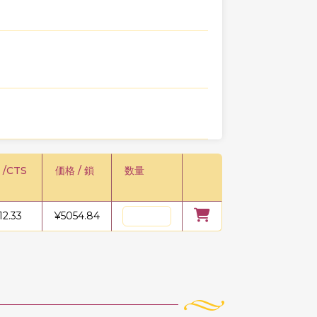
 /CTS
価格 / 鎖
数量
12.33
¥
5054.84