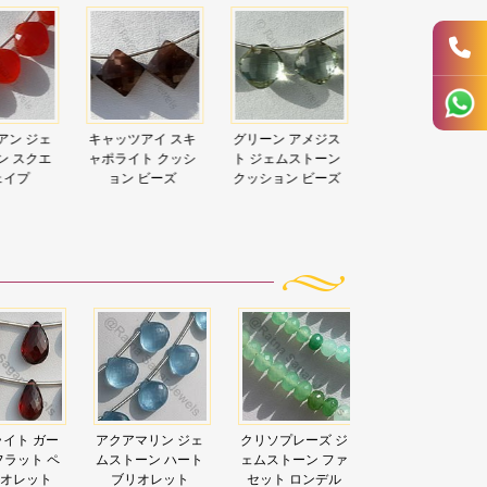
アイ スキ
グリーン アメジス
クリスタルジェム
グレームーンス
ト クッシ
ト ジェムストーン
ストーンクッショ
ーンクッション
 ビーズ
クッション ビーズ
ンビーズ
ーズ
リン ジェ
クリソプレーズ ジ
ダイブルーカルセ
レモンクォーツ 
ン ハート
ェムストーン ファ
ドニー ハート ブリ
ート ブリオレッ
オレット
セット ロンデル
オレット