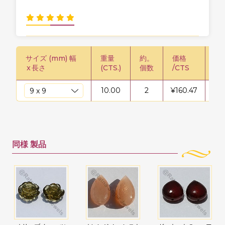
サイズ (mm) 幅
重量
約。
価格
価格
x
長さ
(CTS.)
個数
/CTS
鎖
10.00
2
¥
160.47
¥
16
同様
製品