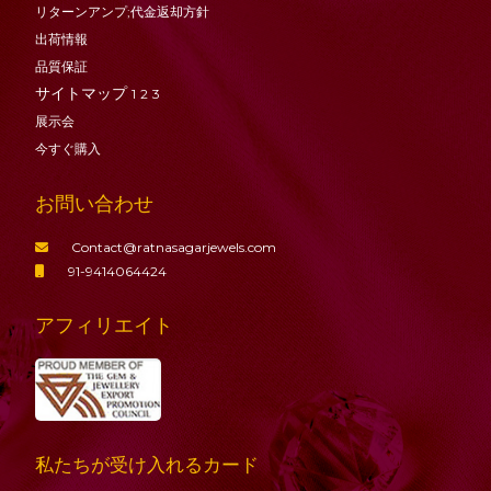
リターンアンプ;代金返却方針
出荷情報
品質保証
サイトマップ
1
2
3
展示会
今すぐ購入
お問い合わせ
Contact@ratnasagarjewels.com
91-9414064424
アフィリエイト
私たちが受け入れるカード