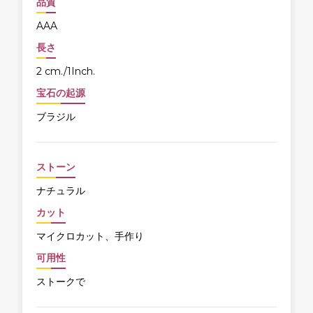
品質
AAA
長さ
2 cm./1Inch.
宝石の起源
ブラジル
ストーン
ナチュラル
カット
マイクロカット、手作り
可用性
ストークで