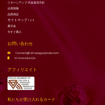
リターンアンプ;代金返却方針
出荷情報
品質保証
サイトマップ
1
2
3
展示会
今すぐ購入
お問い合わせ
Contact@ratnasagarjewels.com
91-9414064424
アフィリエイト
私たちが受け入れるカード