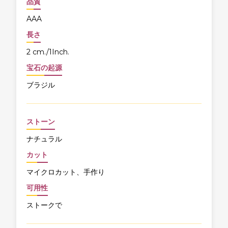
品質
AAA
長さ
2 cm./1Inch.
宝石の起源
ブラジル
ストーン
ナチュラル
カット
マイクロカット、手作り
可用性
ストークで