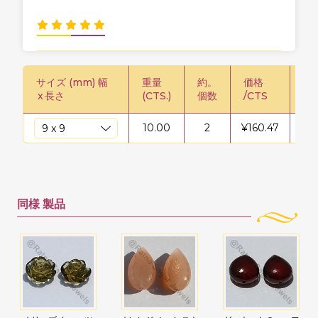
サイズ (mm) 幅
重量
約。
価格
価格
x
長さ
(CTS.)
個数
/CTS
鎖
10.00
2
¥
160.47
¥
16
同様
製品