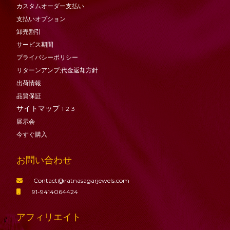
カスタムオーダー支払い
支払いオプション
卸売割引
サービス期間
プライバシーポリシー
リターンアンプ;代金返却方針
出荷情報
品質保証
サイトマップ
1
2
3
展示会
今すぐ購入
お問い合わせ
Contact@ratnasagarjewels.com
91-9414064424
アフィリエイト