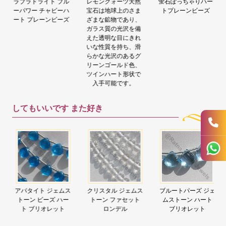
ラブラドライト ブル
レモンクォーツ天然
蛍石ぽっちゃりハー
ーパワー チャビーハ
宝石は地球上のさま
トプレーンビーズ
ート プレーンビーズ
ざまな鉱物であり、
ガラス質の光沢を備
えた透明な目にきれ
いな性質を持ち、滑
らかな光沢のあるグ
リーンゴールド色、
ツインハート形状で
入手可能です。
してもいいです
また好き
アパタイト ジェムス
クリスタル ジェムス
ブルートパーズ ジェ
トーン ビーズ ハー
トーン ファセット
ムストーン ハート
ト ブリオレット
ロンデル
ブリオレット