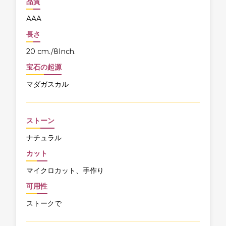
品質
AAA
長さ
20 cm./8Inch.
宝石の起源
マダガスカル
ストーン
ナチュラル
カット
マイクロカット、手作り
可用性
ストークで