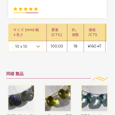
サイズ (mm) 幅
重量
約。
価格
価格
x
長さ
(CTS.)
個数
/CTS
100.00
18
¥
160.47
¥
1
同様
製品