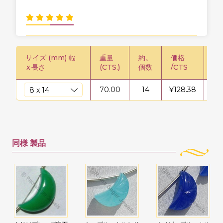
サイズ (mm) 幅
重量
約。
価格
価格
x
長さ
(CTS.)
個数
/CTS
70.00
14
¥
128.38
¥
8
同様
製品