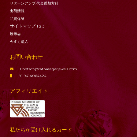
リターンアンプ;代金返却方針
出荷情報
品質保証
サイトマップ
1
2
3
展示会
今すぐ購入
お問い合わせ
Contact@ratnasagarjewels.com
91-9414064424
アフィリエイト
私たちが受け入れるカード