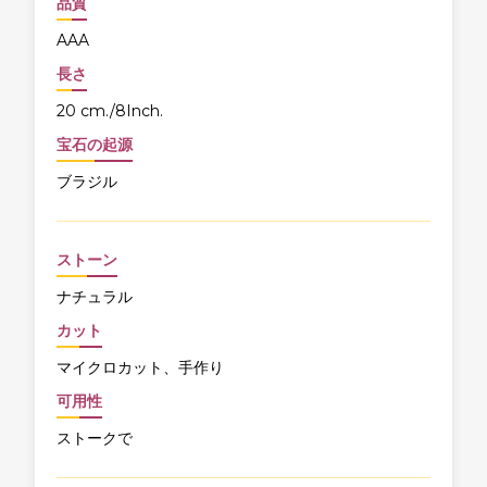
品質
AAA
長さ
20 cm./8Inch.
宝石の起源
ブラジル
ストーン
ナチュラル
カット
マイクロカット、手作り
可用性
ストークで