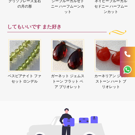
クリソプレーズ宝石
シーブルーカルセド
ネイビーブルーカル
の月の形
ニー ハーフムーンカ
セドニー ハーフムー
ット
ンカット
してもいいです
また好き
ベスビアナイト ファ
ガーネット ジェムス
カーネリアン ジェム
セット ロンデル
トーン フラット ペ
ストーン ハート ブ
ア ブリオレット
リオレット